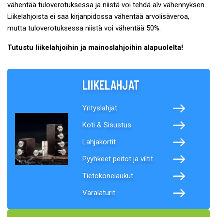
vähentää tuloverotuksessa ja niistä voi tehdä alv vähennyksen.
Liikelahjoista ei saa kirjanpidossa vähentää arvolisäveroa,
mutta tuloverotuksessa niistä voi vähentää 50%.
Tutustu liikelahjoihin ja mainoslahjoihin alapuolelta!
LIIKELAHJAT
Yrityslahjat
Koti & Sisustus
Lahjakortit
Pyyhkeet peitot ja viltit
Tietokonelaukut
Varalaturit