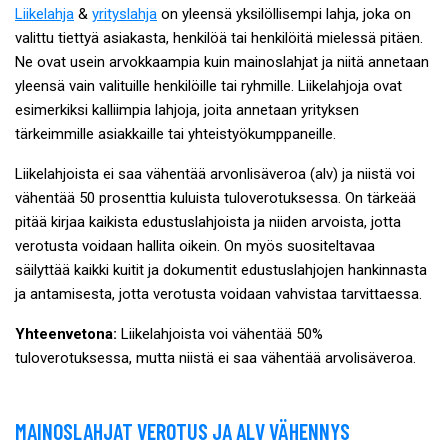
Liikelahja
&
yrityslahja
on yleensä yksilöllisempi lahja, joka on
valittu tiettyä asiakasta, henkilöä tai henkilöitä mielessä pitäen.
Ne ovat usein arvokkaampia kuin mainoslahjat ja niitä annetaan
yleensä vain valituille henkilöille tai ryhmille. Liikelahjoja ovat
esimerkiksi kalliimpia lahjoja, joita annetaan yrityksen
tärkeimmille asiakkaille tai yhteistyökumppaneille.
Liikelahjoista ei saa vähentää arvonlisäveroa (alv) ja niistä voi
vähentää 50 prosenttia kuluista tuloverotuksessa. On tärkeää
pitää kirjaa kaikista edustuslahjoista ja niiden arvoista, jotta
verotusta voidaan hallita oikein. On myös suositeltavaa
säilyttää kaikki kuitit ja dokumentit edustuslahjojen hankinnasta
ja antamisesta, jotta verotusta voidaan vahvistaa tarvittaessa.
Yhteenvetona:
Liikelahjoista voi vähentää 50%
tuloverotuksessa, mutta niistä ei saa vähentää arvolisäveroa.
MAINOSLAHJAT VEROTUS JA ALV VÄHENNYS