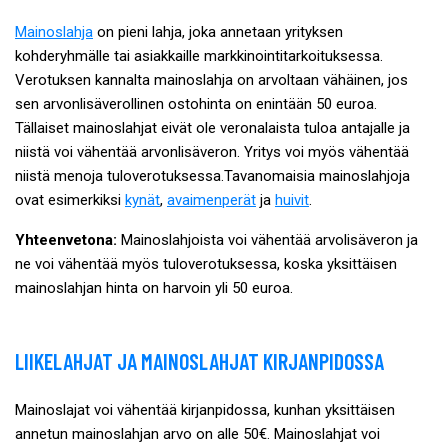
Mainoslahja
on pieni lahja, joka annetaan yrityksen
kohderyhmälle tai asiakkaille markkinointitarkoituksessa.
Verotuksen kannalta mainoslahja on arvoltaan vähäinen, jos
sen arvonlisäverollinen ostohinta on enintään 50 euroa.
Tällaiset mainoslahjat eivät ole veronalaista tuloa antajalle ja
niistä voi vähentää arvonlisäveron. Yritys voi myös vähentää
niistä menoja tuloverotuksessa.Tavanomaisia mainoslahjoja
ovat esimerkiksi
kynät
,
avaimenperät
ja
huivit
.
Yhteenvetona:
Mainoslahjoista voi vähentää arvolisäveron ja
ne voi vähentää myös tuloverotuksessa, koska yksittäisen
mainoslahjan hinta on harvoin yli 50 euroa.
LIIKELAHJAT JA MAINOSLAHJAT KIRJANPIDOSSA
Mainoslajat voi vähentää kirjanpidossa, kunhan yksittäisen
annetun mainoslahjan arvo on alle 50€. Mainoslahjat voi