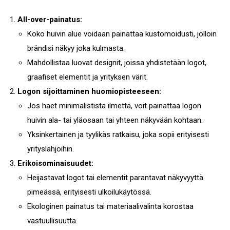
All-over-painatus:
Koko huivin alue voidaan painattaa kustomoidusti, jolloin
brändisi näkyy joka kulmasta.
Mahdollistaa luovat designit, joissa yhdistetään logot,
graafiset elementit ja yrityksen värit.
Logon sijoittaminen huomiopisteeseen:
Jos haet minimalistista ilmettä, voit painattaa logon
huivin ala- tai yläosaan tai yhteen näkyvään kohtaan.
Yksinkertainen ja tyylikäs ratkaisu, joka sopii erityisesti
yrityslahjoihin.
Erikoisominaisuudet:
Heijastavat logot tai elementit parantavat näkyvyyttä
pimeässä, erityisesti ulkoilukäytössä.
Ekologinen painatus tai materiaalivalinta korostaa
vastuullisuutta.