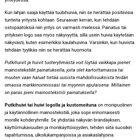
yhteydessä.
Kun lahjan saaja käyttää tuubihuivia, niin se herättää positiivisia
tunteita yritystä kohtaan. Seuraavan kerran, kun tehdään
ostopäätöksiä niin yritys on varmasti mielessä. Painatus tai
yrityksen logo saa myös näkyvyyttä, sillä usein huivia käytetään
näkyvästi, kuten esimerkiksi kaulahuivina. Varsinkin, kun huivista
tehdään tyylikäs niin se herättää huomiota.
Putkihuivit ja huivit tuoteryhmästä voit löytää vaikkapa pienet
mainostekstiilit
painatuksella, joita olet kartoittamassa tai
muuten vaan haluat tietää uusista mahdollisuuksista teidän
omassa markkinoinnissasi tai myynnin apulaisena. Millainen
on paras pieni
mainostekstiili painatuksella?
Putkihuivi tai huivi logolla ja kustomoituna
on monipuolinen
ja käytännöllinen mainostekstiili, joka sopii erinomaisesti
monille kohderyhmille. Se yhdistää näkyvän brändäyksen,
käyttömukavuuden ja monikäyttöisyyden, tehden siitä suosikin
tapahtumissa, ulkoilukampanjoissa ja asiakaslahjoina.