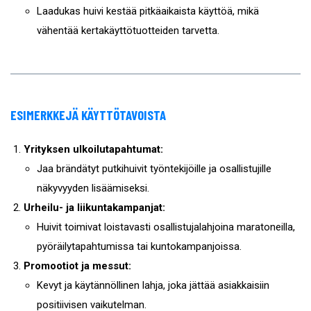
Laadukas huivi kestää pitkäaikaista käyttöä, mikä
vähentää kertakäyttötuotteiden tarvetta.
ESIMERKKEJÄ KÄYTTÖTAVOISTA
Yrityksen ulkoilutapahtumat:
Jaa brändätyt putkihuivit työntekijöille ja osallistujille
näkyvyyden lisäämiseksi.
Urheilu- ja liikuntakampanjat:
Huivit toimivat loistavasti osallistujalahjoina maratoneilla,
pyöräilytapahtumissa tai kuntokampanjoissa.
Promootiot ja messut:
Kevyt ja käytännöllinen lahja, joka jättää asiakkaisiin
positiivisen vaikutelman.