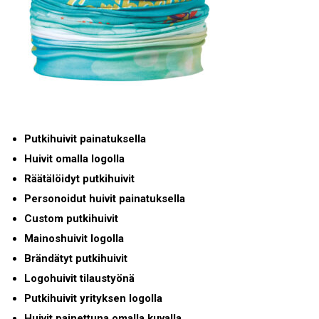
Putkihuivit painatuksella
Huivit omalla logolla
Räätälöidyt putkihuivit
Personoidut huivit painatuksella
Custom putkihuivit
Mainoshuivit logolla
Brändätyt putkihuivit
Logohuivit tilaustyönä
Putkihuivit yrityksen logolla
Huivit painettuna omalla kuvalla