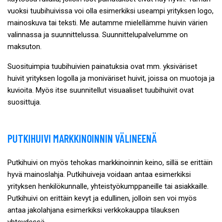
vuoksi tuubihuivissa voi olla esimerkiksi useampi yrityksen logo,
mainoskuva tai teksti. Me autamme mielellämme huivin värien
valinnassa ja suunnittelussa. Suunnittelupalvelumme on
maksuton.
Suosituimpia tuubihuivien painatuksia ovat mm. yksiväriset
huivit yrityksen logolla ja moniväriset huivit, joissa on muotoja ja
kuvioita. Myös itse suunnitellut visuaaliset tuubihuivit ovat
suosittuja.
PUTKIHUIVI MARKKINOINNIN VÄLINEENÄ
Putkihuivi on myös tehokas markkinoinnin keino, sillä se erittäin
hyvä mainoslahja. Putkihuiveja voidaan antaa esimerkiksi
yrityksen henkilökunnalle, yhteistyökumppaneille tai asiakkaille.
Putkihuivi on erittäin kevyt ja edullinen, jolloin sen voi myös
antaa jakolahjana esimerkiksi verkkokauppa tilauksen