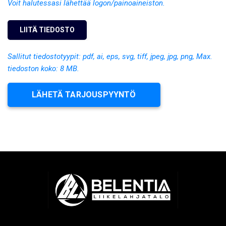
Voit halutessasi lähettää logon/painoaineiston.
Sallitut tiedostotyypit: pdf, ai, eps, svg, tiff, jpeg, jpg, png, Max.
tiedoston koko: 8 MB.
LÄHETÄ TARJOUSPYYNTÖ