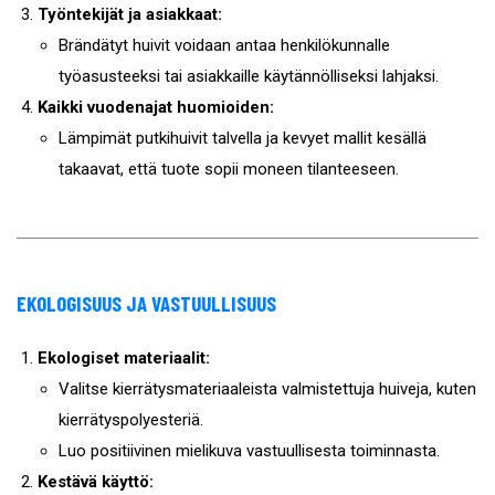
Työntekijät ja asiakkaat:
Brändätyt huivit voidaan antaa henkilökunnalle
työasusteeksi tai asiakkaille käytännölliseksi lahjaksi.
Kaikki vuodenajat huomioiden:
Lämpimät putkihuivit talvella ja kevyet mallit kesällä
takaavat, että tuote sopii moneen tilanteeseen.
EKOLOGISUUS JA VASTUULLISUUS
Ekologiset materiaalit:
Valitse kierrätysmateriaaleista valmistettuja huiveja, kuten
kierrätyspolyesteriä.
Luo positiivinen mielikuva vastuullisesta toiminnasta.
Kestävä käyttö: