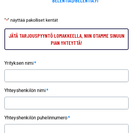
BELENTIA@BELENTIA.FI
"
" näyttää pakolliset kentät
*
JÄTÄ TARJOUSPYYNTÖ LOMAKKEELLA, NIIN OTAMME SINUUN
PIAN YHTEYTTÄ!
Yrityksen nimi
*
Yhteyshenkilön nimi
*
Yhteyshenkilön puhelinnumero
*