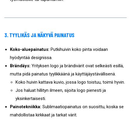
3. TYYLIKÄS JA NÄKYVÄ PAINATUS
Koko-aluepainatus:
Putkihuivin koko pinta voidaan
hyödyntää designissa.
Brändäys:
Yrityksen logo ja brändivärit ovat selkeästi esillä,
mutta pidä painatus tyylikkäänä ja käyttäjäystävällisenä.
Koko huivin kattava kuvio, jossa logo toistuu, toimii hyvin.
Jos haluat hillityn ilmeen, sijoita logo pienesti ja
yksinkertaisesti.
Painotekniikka:
Sublimaatiopainatus on suosittu, koska se
mahdollistaa kirkkaat ja tarkat värit.