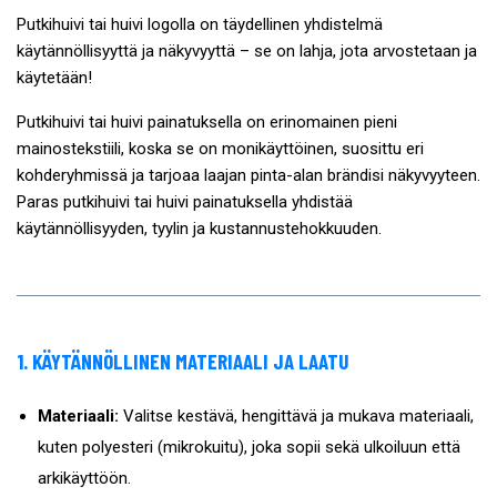
Putkihuivi tai huivi logolla on täydellinen yhdistelmä
käytännöllisyyttä ja näkyvyyttä – se on lahja, jota arvostetaan ja
käytetään!
Putkihuivi tai huivi painatuksella on erinomainen pieni
mainostekstiili, koska se on monikäyttöinen, suosittu eri
kohderyhmissä ja tarjoaa laajan pinta-alan brändisi näkyvyyteen.
Paras putkihuivi tai huivi painatuksella yhdistää
käytännöllisyyden, tyylin ja kustannustehokkuuden.
1. KÄYTÄNNÖLLINEN MATERIAALI JA LAATU
Materiaali:
Valitse kestävä, hengittävä ja mukava materiaali,
kuten polyesteri (mikrokuitu), joka sopii sekä ulkoiluun että
arkikäyttöön.