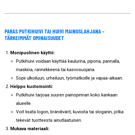
PARAS PUTKIHUIVI TAI HUIVI MAINOSLAHJANA –
TÄRKEIMMÄT OMINAISUUDET
Monipuolinen käyttö:
Putkihuivi voidaan käyttää kaulurina, pipona, pannalla,
maskina, rannekkeena tai kasvosuojana.
Sopii ulkoiluun, urheiluun, työmatkoille ja vapaa-aikaan.
Helppo kustomointi:
Putkihuivi tarjoaa suuren painopinnan koko kankaan
alueelle.
Voit lisätä logon, brändivärit, kuvioita tai sloganin, jotka
tekevät tuotteesta ainutlaatuisen.
Mukava materiaali: