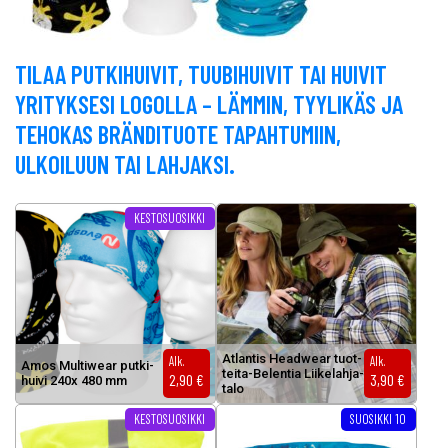
TILAA PUTKIHUIVIT, TUUBIHUIVIT TAI HUIVIT
YRITYKSESI LOGOLLA – LÄMMIN, TYYLIKÄS JA
TEHOKAS BRÄNDITUOTE TAPAHTUMIIN,
ULKOILUUN TAI LAHJAKSI.
Tällä tuotteella on useampi muunnelma. Voit tehdä valinnat tuottee
KESTOSUOSIKKI
At­lan­tis Head­wear tuot­
Alk.
Alk.
Amos Mul­ti­wear put­ki­
tei­ta-Be­len­tia Lii­ke­lah­ja­
2,90
€
3,90
€
hui­vi 240x 480 mm
ta­lo
Tällä tuotteella on useampi muunnelma. Voit tehdä valinnat tuottee
KESTOSUOSIKKI
SUOSIKKI 10