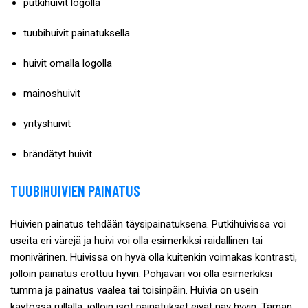
putkihuivit logolla
tuubihuivit painatuksella
huivit omalla logolla
mainoshuivit
yrityshuivit
brändätyt huivit
TUUBIHUIVIEN PAINATUS
Huivien painatus tehdään täysipainatuksena. Putkihuivissa voi
useita eri värejä ja huivi voi olla esimerkiksi raidallinen tai
monivärinen. Huivissa on hyvä olla kuitenkin voimakas kontrasti,
jolloin painatus erottuu hyvin. Pohjaväri voi olla esimerkiksi
tumma ja painatus vaalea tai toisinpäin. Huivia on usein
käytössä rullalla, jolloin isot painatukset eivät näy hyvin. Tämän