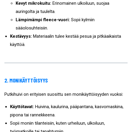
Kevyt mikrokuitu:
Erinomainen ulkoiluun, suojaa
auringolta ja tuulelta.
Lämpimämpi fleece-vuori:
Sopii kylmiin
sääolosuhteisiin.
Kestävyys:
Materiaalin tulee kestää pesua ja pitkäaikaista
käyttöä.
2. MONIKÄYTTÖISYYS
Putkihuivi on erityisen suosittu sen monikäyttöisyyden vuoksi:
Käyttötavat:
Huivina, kaulurina, pääpantana, kasvomaskina,
pipona tai rannekkeena.
Sopii moniin tilanteisiin, kuten urheiluun, ulkoiluun,
työmatkoille tai tapahtumiin.