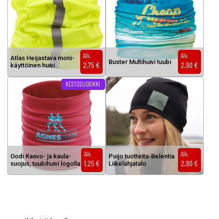
Alk.
Alk.
At­las Hei­jas­ta­va mo­ni­
Bus­ter Mul­ti­hui­vi tuu­bi
2,75
€
2,90
€
käyt­töi­nen hui­vi
Tällä tuotteella on useampi muunnelma. Voit tehdä valinnat tuottee
KESTOSUOSIKKI
Alk.
Alk.
Oo­di Kas­vo- ja kau­la­
Pui­jo tuot­tei­ta-Be­len­tia
1,25
€
2,90
€
suo­jus, tuu­bi­hui­vi lo­gol­la
Lii­ke­lah­ja­ta­lo