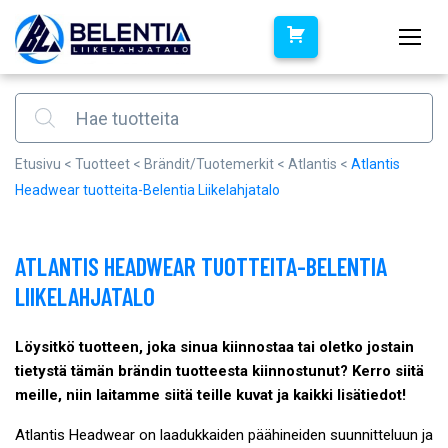
Products search
Etusivu
<
Tuotteet
<
Brändit/Tuotemerkit
<
Atlantis
<
Atlantis
Headwear tuotteita-Belentia Liikelahjatalo
ATLANTIS HEADWEAR TUOTTEITA-BELENTIA
LIIKELAHJATALO
Löysitkö tuotteen, joka sinua kiinnostaa tai oletko jostain
tietystä tämän brändin tuotteesta kiinnostunut? Kerro siitä
meille, niin laitamme siitä teille kuvat ja kaikki lisätiedot!
Atlantis Headwear on laadukkaiden päähineiden suunnitteluun ja