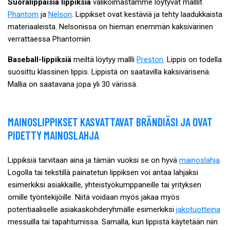
Suoralippaisia lippiksiä
valikoimastamme löytyvät malllit
Phantom
ja
Nelson
. Lippikset ovat kestäviä ja tehty laadukkaista
materiaaleista. Nelsonissa on hieman enemmän kaksivärinen
verrattaessa Phantomiin.
Baseball-lippiksiä
meiltä löytyy mallli
Preston
. Lippis on todella
suosittu klassinen lippis. Lippistä on saatavilla kaksivärisenä.
Mallia on saatavana jopa yli 30 värissä.
MAINOSLIPPIKSET KASVATTAVAT BRÄNDIÄSI JA OVAT
PIDETTY MAINOSLAHJA
Lippiksiä tarvitaan aina ja tämän vuoksi se on hyvä
mainoslahja
.
Logolla tai tekstillä painatetun lippiksen voi antaa lahjaksi
esimerkiksi asiakkaille, yhteistyökumppaneille tai yrityksen
omille työntekijöille. Niitä voidaan myös jakaa myös
potentiaaliselle asiakaskohderyhmälle esimerkiksi
jakotuotteina
messuilla tai tapahtumissa. Samalla, kun lippistä käytetään niin