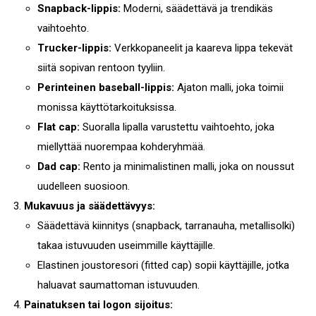
Snapback-lippis:
Moderni, säädettävä ja trendikäs
vaihtoehto.
Trucker-lippis:
Verkkopaneelit ja kaareva lippa tekevät
siitä sopivan rentoon tyyliin.
Perinteinen baseball-lippis:
Ajaton malli, joka toimii
monissa käyttötarkoituksissa.
Flat cap:
Suoralla lipalla varustettu vaihtoehto, joka
miellyttää nuorempaa kohderyhmää.
Dad cap:
Rento ja minimalistinen malli, joka on noussut
uudelleen suosioon.
Mukavuus ja säädettävyys:
Säädettävä kiinnitys (snapback, tarranauha, metallisolki)
takaa istuvuuden useimmille käyttäjille.
Elastinen joustoresori (fitted cap) sopii käyttäjille, jotka
haluavat saumattoman istuvuuden.
Painatuksen tai logon sijoitus: