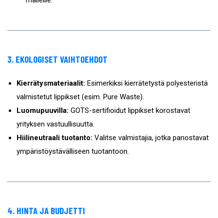
malleille.
3. EKOLOGISET VAIHTOEHDOT
Kierrätysmateriaalit:
Esimerkiksi kierrätetystä polyesteristä
valmistetut lippikset (esim. Pure Waste).
Luomupuuvilla:
GOTS-sertifioidut lippikset korostavat
yrityksen vastuullisuutta.
Hiilineutraali tuotanto:
Valitse valmistajia, jotka panostavat
ympäristöystävälliseen tuotantoon.
4. HINTA JA BUDJETTI