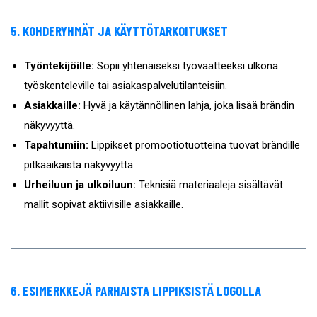
5. KOHDERYHMÄT JA KÄYTTÖTARKOITUKSET
Työntekijöille:
Sopii yhtenäiseksi työvaatteeksi ulkona
työskenteleville tai asiakaspalvelutilanteisiin.
Asiakkaille:
Hyvä ja käytännöllinen lahja, joka lisää brändin
näkyvyyttä.
Tapahtumiin:
Lippikset promootiotuotteina tuovat brändille
pitkäaikaista näkyvyyttä.
Urheiluun ja ulkoiluun:
Teknisiä materiaaleja sisältävät
mallit sopivat aktiivisille asiakkaille.
6. ESIMERKKEJÄ PARHAISTA LIPPIKSISTÄ LOGOLLA