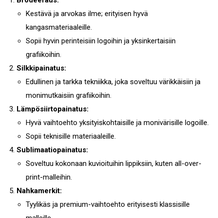
Brodeeraus:
Kestävä ja arvokas ilme; erityisen hyvä
kangasmateriaaleille.
Sopii hyvin perinteisiin logoihin ja yksinkertaisiin
grafiikoihin.
Silkkipainatus:
Edullinen ja tarkka tekniikka, joka soveltuu värikkäisiin ja
monimutkaisiin grafiikoihin.
Lämpösiirtopainatus:
Hyvä vaihtoehto yksityiskohtaisille ja monivärisille logoille.
Sopii teknisille materiaaleille.
Sublimaatiopainatus:
Soveltuu kokonaan kuvioituihin lippiksiin, kuten all-over-
print-malleihin.
Nahkamerkit:
Tyylikäs ja premium-vaihtoehto erityisesti klassisille