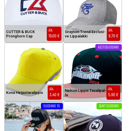
Alk.
Alk.
CUT­TER & BUCK
Gray­son Trend Exc­lu­si­
19,00
€
8,70
€
Prong­horn Cap
ve Lip­pa­lak­ki
Tällä tuotteella on useampi muunnelma. Voit tehdä valinnat tuottee
Tällä tuotteella on useampi muunnel
KESTOSUOSIKKI
Alk.
Alk.
Nel­son Lip­pis Ta­sa­li­pal­
Ko­na Hei­jas­ta­va­lip­pis
3,40
€
5,90
€
la
Tällä tuotteella on useampi muunnelma. Voit tehdä valinnat tuottee
Tällä tuotteella on useampi muunnel
SUOSIKKI 10
BLNT SUOSIKKI