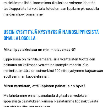
mielellämme lisää. Isommissa tilauksissa voimme lähettää
testikappaleita tai voit tulla tutustumaan lippiksiin pk-seudulla
meidän showroomiimme.
USEIN KYSYTTYJÄ KYSYMYKSIÄ MAINOSLIPPIKSISTÄ
OMALLA LOGOLLA
Miksi lippalakkeissa on minimitilausmäärä?
Lippiksissä on minitilausmäärä, sillä yksittäisten tuotteiden
painatus on kallimpaa verrattuna isompiin määriin. Kun
minimilausmäärä on esimerkiksi 100 niin pystymme tarjoamaan
edullisemman kappalehinnan.
Miten varmistan, että lippisten painatus on hyvä?
Me lähetämme ennen painatusta digitaalisenvedoksen
lippalakista painatuksen kanssa. Painatamme lippalakit vasta
kun olet hyväksynyt vedoksen.