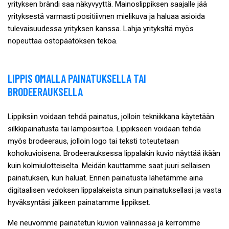
yrityksen brändi saa näkyvyyttä. Mainoslippiksen saajalle jää
yrityksestä varmasti positiiivnen mielikuva ja haluaa asioida
tulevaisuudessa yrityksen kanssa. Lahja yrityksltä myös
nopeuttaa ostopäätöksen tekoa.
LIPPIS OMALLA PAINATUKSELLA TAI
BRODEERAUKSELLA
Lippiksiin voidaan tehdä painatus, jolloin tekniikkana käytetään
silkkipainatusta tai lämpösiirtoa. Lippikseen voidaan tehdä
myös brodeeraus, jolloin logo tai teksti toteutetaan
kohokuvioisena. Brodeerauksessa lippalakin kuvio näyttää ikään
kuin kolmiulotteiselta. Meidän kauttamme saat juuri sellaisen
painatuksen, kun haluat. Ennen painatusta lähetämme aina
digitaalisen vedoksen lippalakeista sinun painatuksellasi ja vasta
hyväksyntäsi jälkeen painatamme lippikset.
Me neuvomme painatetun kuvion valinnassa ja kerromme