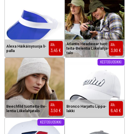
Tällä tuotteella on useampi muunnelma. Voit tehdä valinnat tuottee
At­lan­tis Head­wear tuot­
Alk.
Alk.
Ale­xa Häi­käi­sy­suo­ja li­
tei­ta-Be­len­tia Lii­ke­lah­ja­
3,45
€
3,90
€
pal­la
ta­lo
Tällä tuotteella on useampi muunnel
KESTOSUOSIKKI
Alk.
Alk.
Beech­fild tuot­tei­ta-Be­
Bron­co Har­jat­tu Lip­pa­
3,50
€
6,40
€
len­tia Lii­ke­lah­ja­ta­lo
lak­ki
Tällä tuotteella on useampi muunnelma. Voit tehdä valinnat tuottee
Tällä tuotteella on useampi muunnel
KESTOSUOSIKKI