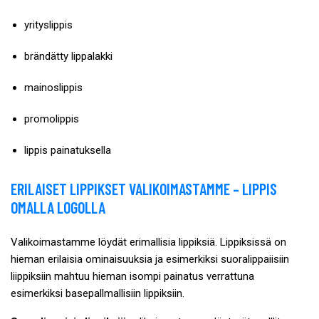
yrityslippis
brändätty lippalakki
mainoslippis
promolippis
lippis painatuksella
ERILAISET LIPPIKSET VALIKOIMASTAMME – LIPPIS
OMALLA LOGOLLA
Valikoimastamme löydät erimallisia lippiksiä. Lippiksissä on
hieman erilaisia ominaisuuksia ja esimerkiksi suoralippaiisiin
liippiksiin mahtuu hieman isompi painatus verrattuna
esimerkiksi basepallmallisiin lippiksiin.