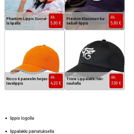
Alk.
Alk.
Phan­tom Lip­pis Suo­ral­
Pres­ton Klas­si­nen ba­
5,90
€
5,90
€
la li­pal­la
se­ball-lip­pis
Tällä tuotteella on useampi muunnelma. Voit tehdä valinnat tuottee
Tällä tuotteella on useampi muunnel
Alk.
Alk.
Ric­co 6 pa­nee­lin hei­jas­
Tri­xie Lip­pa­lak­ki hi­ki­
4,20
€
7,90
€
ta­va­lip­pis
nau­hal­la
lippis logolla
lippalakki painatuksella