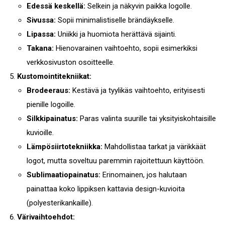
Edessä keskellä:
Selkein ja näkyvin paikka logolle.
Sivussa:
Sopii minimalistiselle brändäykselle.
Lipassa:
Uniikki ja huomiota herättävä sijainti.
Takana:
Hienovarainen vaihtoehto, sopii esimerkiksi
verkkosivuston osoitteelle.
Kustomointitekniikat:
Brodeeraus:
Kestävä ja tyylikäs vaihtoehto, erityisesti
pienille logoille.
Silkkipainatus:
Paras valinta suurille tai yksityiskohtaisille
kuvioille.
Lämpösiirtotekniikka:
Mahdollistaa tarkat ja värikkäät
logot, mutta soveltuu paremmin rajoitettuun käyttöön.
Sublimaatiopainatus:
Erinomainen, jos halutaan
painattaa koko lippiksen kattavia design-kuvioita
(polyesterikankaille).
Värivaihtoehdot: