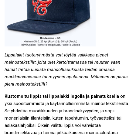
Lippalakit tuoteryhmästä voit löytää vaikkapa pienet
mainostekstiilit, joita olet kartoittamassa tai muuten vaan
haluat tietää uusista mahdollisuuksista teidän omassa
markkinoinnissasi tai myynnin apulaisena. Millainen on paras
pieni mainostekstiili?
Kustomoitu lippis tai lippalakki logolla ja painatuksella
on
yksi suosituimmista ja käytännöllisimmistä mainostekstiileistä.
Se yhdistää muodikkuuden ja brändinäkyvyyden, ja sopii
monenlaisiin tilanteisiin, kuten tapahtumiin, työvaatteiksi tai
asiakaslahjoiksi. Oikein valittu lippis voi vahvistaa
brändimielikuvaa ja toimia pitkäaikaisena mainosalustana.