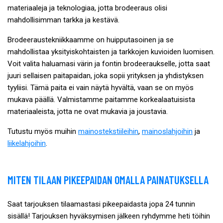
materiaaleja ja teknologiaa, jotta brodeeraus olisi
mahdollisimman tarkka ja kestävä.
Brodeeraustekniikkaamme on huipputasoinen ja se
mahdollistaa yksityiskohtaisten ja tarkkojen kuvioiden luomisen.
Voit valita haluamasi värin ja fontin brodeeraukselle, jotta saat
juuri sellaisen paitapaidan, joka sopii yrityksen ja yhdistyksen
tyyliisi. Tämä paita ei vain näytä hyvältä, vaan se on myös
mukava päällä. Valmistamme paitamme korkealaatuisista
materiaaleista, jotta ne ovat mukavia ja joustavia.
Tutustu myös muihin
mainostekstiileihin
,
mainoslahjoihin
ja
liikelahjoihin
.
MITEN TILAAN PIKEEPAIDAN OMALLA PAINATUKSELLA
Saat tarjouksen tilaamastasi pikeepaidasta jopa 24 tunnin
sisällä! Tarjouksen hyväksymisen jälkeen ryhdymme heti töihin