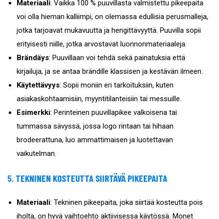
Materiaali
: Vaikka 100 % puuvillasta valmistettu pikeepaita
voi olla hieman kalliimpi, on olemassa edullisia perusmalleja,
jotka tarjoavat mukavuutta ja hengittävyyttä. Puuvilla sopii
erityisesti niille, jotka arvostavat luonnonmateriaaleja.
Brändäys
: Puuvillaan voi tehdä sekä painatuksia että
kirjailuja, ja se antaa brändille klassisen ja kestävän ilmeen.
Käytettävyys
: Sopii moniin eri tarkoituksiin, kuten
asiakaskohtaamisiin, myyntitilanteisiin tai messuille.
Esimerkki
: Perinteinen puuvillapikee valkoisena tai
tummassa sävyssä, jossa logo rintaan tai hihaan
brodeerattuna, luo ammattimaisen ja luotettavan
vaikutelman.
5.
TEKNINEN KOSTEUTTA SIIRTÄVÄ PIKEEPAITA
Materiaali
: Tekninen pikeepaita, joka siirtää kosteutta pois
iholta, on hyvä vaihtoehto aktiivisessa käytössä. Monet