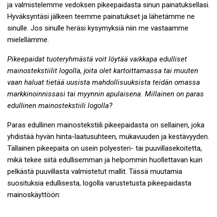
ja valmistelemme vedoksen pikeepaidasta sinun painatuksellasi.
Hyväksyntäsi jälkeen teemme painatukset ja lähetämme ne
sinulle. Jos sinulle heräsi kysymyksiä niin me vastaamme
mielellämme.
Pikeepaidat tuoteryhmästä voit löytää vaikkapa edulliset
mainostekstiilit logolla, joita olet kartoittamassa tai muuten
vaan haluat tietää uusista mahdollisuuksista teidän omassa
markkinoinnissasi tai myynnin apulaisena. Millainen on paras
edullinen mainostekstiili logolla?
Paras edullinen mainostekstiili pikeepaidasta on sellainen, joka
yhdistää hyvän hinta-laatusuhteen, mukavuuden ja kestävyyden.
Tällainen pikeepaita on usein polyesteri- tai puuvillasekoitetta,
mikä tekee siitä edullisemman ja helpommin huollettavan kuin
pelkästä puuvillasta valmistetut mallit. Tässä muutamia
suosituksia edullisesta, logolla varustetusta pikeepaidasta
mainoskäyttöön: