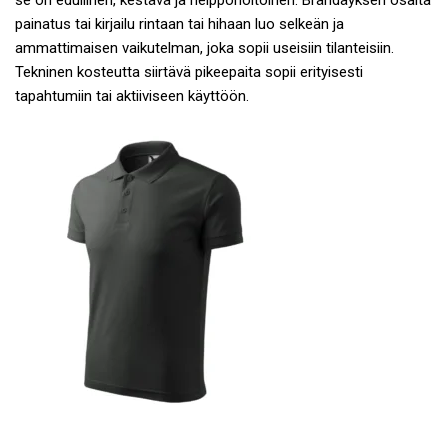
se on edullinen, kestävä ja helppohoitoinen. Brändäyksen osalta
painatus tai kirjailu rintaan tai hihaan luo selkeän ja
ammattimaisen vaikutelman, joka sopii useisiin tilanteisiin.
Tekninen kosteutta siirtävä pikeepaita sopii erityisesti
tapahtumiin tai aktiiviseen käyttöön.