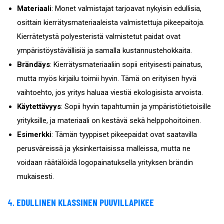
Materiaali
: Monet valmistajat tarjoavat nykyisin edullisia,
osittain kierrätysmateriaaleista valmistettuja pikeepaitoja.
Kierrätetystä polyesteristä valmistetut paidat ovat
ympäristöystävällisiä ja samalla kustannustehokkaita.
Brändäys
: Kierrätysmateriaaliin sopii erityisesti painatus,
mutta myös kirjailu toimii hyvin. Tämä on erityisen hyvä
vaihtoehto, jos yritys haluaa viestiä ekologisista arvoista.
Käytettävyys
: Sopii hyvin tapahtumiin ja ympäristötietoisille
yrityksille, ja materiaali on kestävä sekä helppohoitoinen.
Esimerkki
: Tämän tyyppiset pikeepaidat ovat saatavilla
perusväreissä ja yksinkertaisissa malleissa, mutta ne
voidaan räätälöidä logopainatuksella yrityksen brändin
mukaisesti.
4.
EDULLINEN KLASSINEN PUUVILLAPIKEE