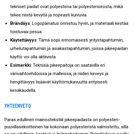
tekniset paidat ovat polyesteria tai polyesteriseosta, mikä
tekee niistä kevyitä ja nopeasti kuivuvia.
Brändäys
: Logopainatus onnistuu hyvin, ja materiaali kestää
toistuvaa pesua.
Käytettävyys
: Tämä sopii erinomaisesti yritystapahtumiin,
urheilutapahtumiin ja asiakastapahtumiin, joissa pikeepaidan
käyttö voi olla aktiivista.
Esimerkki
: Teknisiä pikeepaitoja on saatavilla eri
värivaihtoehdoissa ja malleissa, ja niiden keveys ja
hengittävyys lisäävät käyttömukavuutta erityisesti
kesäkaudella.
YHTEENVETO
Paras edullinen mainostekstiili pikeepaidasta on polyesteri-
puuvillasekoitteinen tai kokonaan polyesteristä valmistettu, sillä