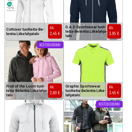
D.A.D Sports­wear tuot­
Alk.
Alk.
Cot­to­ver tuot­tei­ta-Be­
tei­ta-Be­len­tia Lii­ke­lah­ja­
2,45
€
3,95
€
len­tia Lii­ke­lah­ja­ta­lo
ta­lo
KESTOSUOSIKKI
Fruit of the Loom tuot­
Grap­hix Sports­wear
Alk.
Alk.
tei­ta-Be­len­tia Lii­ke­lah­ja­
tuot­tei­ta-Be­len­tia Lii­ke­
2,90
€
3,45
€
ta­lo
lah­ja­ta­lo
KESTOSUOSIKKI