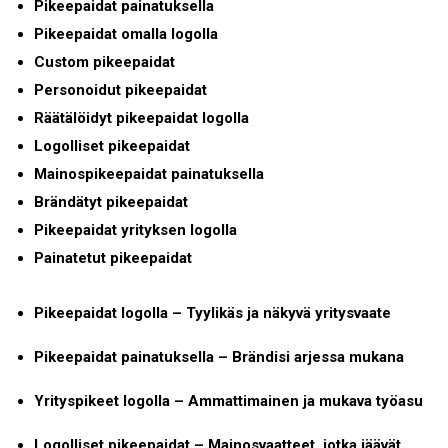
Pikeepaidat painatuksella
Pikeepaidat omalla logolla
Custom pikeepaidat
Personoidut pikeepaidat
Räätälöidyt pikeepaidat logolla
Logolliset pikeepaidat
Mainospikeepaidat painatuksella
Brändätyt pikeepaidat
Pikeepaidat yrityksen logolla
Painatetut pikeepaidat
Pikeepaidat logolla – Tyylikäs ja näkyvä yritysvaate
Pikeepaidat painatuksella – Brändisi arjessa mukana
Yrityspikeet logolla – Ammattimainen ja mukava työasu
Logolliset pikeepaidat – Mainosvaatteet, jotka jäävät