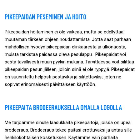
PIKEEPAIDAN PESEMINEN JA HOITO
Pikeepaidan hoitaminen ei ole vaikeaa, mutta se edellyttää
muutaman tärkeän ohjeen noudattamista. Jotta saat parhaan
mahdollisen hyödyn pikeepaidan elinkaaresta ja ulkonäöstä,
muista tarkistaa paidassa oleva pesulappu. Pikeepaidat voi
pestä tavallisesti muun pyykin mukana. Tarvittaessa voit silittää
pikeepaidan pesun jälleen, jolloin siinä ei ole ryppyjä. Pikeepaidat
on suunniteltu helposti pestäviksi ja silitettäviksi, joten ne
sopivat erinomaisesti päivittäiseen käyttöön.
PIKEEPAITA BRODEERAUKSELLA OMALLA LOGOLLA
Me tarjoamme sinulle laadukkaita pikeepaitoja, joissa on upea
brodeeraus. Brodeeraus tekee paitasi erottuvaksi ja antaa sille
henkilökohtaisen kosketuksen. Käytämme vain parhaita