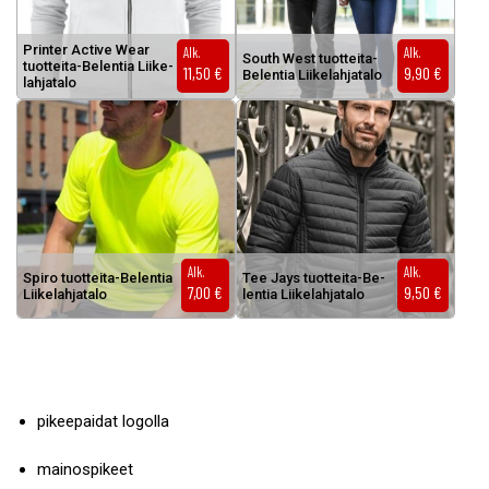
Prin­ter Ac­ti­ve Wear
Alk.
Alk.
South West tuot­tei­ta-
tuot­tei­ta-Be­len­tia Lii­ke­
11,50
€
9,90
€
Be­len­tia Lii­ke­lah­ja­ta­lo
lah­ja­ta­lo
Alk.
Alk.
Spi­ro tuot­tei­ta-Be­len­tia
Tee Jays tuot­tei­ta-Be­
7,00
€
9,50
€
Lii­ke­lah­ja­ta­lo
len­tia Lii­ke­lah­ja­ta­lo
pikeepaidat logolla
mainospikeet