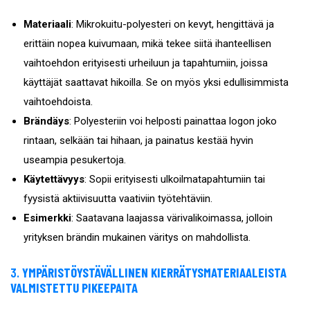
Materiaali
: Mikrokuitu-polyesteri on kevyt, hengittävä ja
erittäin nopea kuivumaan, mikä tekee siitä ihanteellisen
vaihtoehdon erityisesti urheiluun ja tapahtumiin, joissa
käyttäjät saattavat hikoilla. Se on myös yksi edullisimmista
vaihtoehdoista.
Brändäys
: Polyesteriin voi helposti painattaa logon joko
rintaan, selkään tai hihaan, ja painatus kestää hyvin
useampia pesukertoja.
Käytettävyys
: Sopii erityisesti ulkoilmatapahtumiin tai
fyysistä aktiivisuutta vaativiin työtehtäviin.
Esimerkki
: Saatavana laajassa värivalikoimassa, jolloin
yrityksen brändin mukainen väritys on mahdollista.
3.
YMPÄRISTÖYSTÄVÄLLINEN KIERRÄTYSMATERIAALEISTA
VALMISTETTU PIKEEPAITA