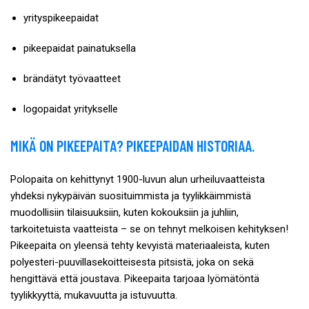
yrityspikeepaidat
pikeepaidat painatuksella
brändätyt työvaatteet
logopaidat yritykselle
MIKÄ ON PIKEEPAITA? PIKEEPAIDAN HISTORIAA.
Polopaita on kehittynyt 1900-luvun alun urheiluvaatteista
yhdeksi nykypäivän suosituimmista ja tyylikkäimmistä
muodollisiin tilaisuuksiin, kuten kokouksiin ja juhliin,
tarkoitetuista vaatteista – se on tehnyt melkoisen kehityksen!
Pikeepaita on yleensä tehty kevyistä materiaaleista, kuten
polyesteri-puuvillasekoitteisesta pitsistä, joka on sekä
hengittävä että joustava. Pikeepaita tarjoaa lyömätöntä
tyylikkyyttä, mukavuutta ja istuvuutta.