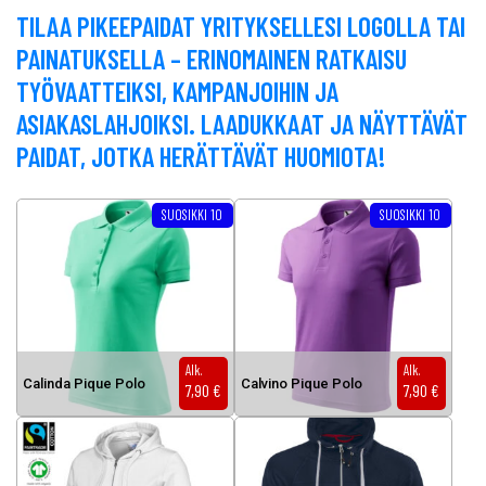
TILAA PIKEEPAIDAT YRITYKSELLESI LOGOLLA TAI
PAINATUKSELLA – ERINOMAINEN RATKAISU
TYÖVAATTEIKSI, KAMPANJOIHIN JA
ASIAKASLAHJOIKSI. LAADUKKAAT JA NÄYTTÄVÄT
PAIDAT, JOTKA HERÄTTÄVÄT HUOMIOTA!
Tällä tuotteella on useampi muunnelma. Voit tehdä valinnat tuottee
Tällä tuotteella on useampi muunnel
SUOSIKKI 10
SUOSIKKI 10
Alk.
Alk.
Ca­lin­da Pi­que Po­lo
Cal­vi­no Pi­que Po­lo
7,90
€
7,90
€