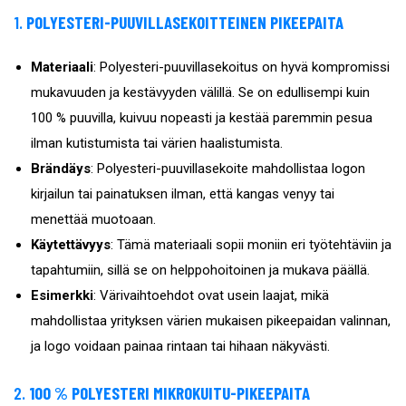
1.
POLYESTERI-PUUVILLASEKOITTEINEN PIKEEPAITA
Materiaali
: Polyesteri-puuvillasekoitus on hyvä kompromissi
mukavuuden ja kestävyyden välillä. Se on edullisempi kuin
100 % puuvilla, kuivuu nopeasti ja kestää paremmin pesua
ilman kutistumista tai värien haalistumista.
Brändäys
: Polyesteri-puuvillasekoite mahdollistaa logon
kirjailun tai painatuksen ilman, että kangas venyy tai
menettää muotoaan.
Käytettävyys
: Tämä materiaali sopii moniin eri työtehtäviin ja
tapahtumiin, sillä se on helppohoitoinen ja mukava päällä.
Esimerkki
: Värivaihtoehdot ovat usein laajat, mikä
mahdollistaa yrityksen värien mukaisen pikeepaidan valinnan,
ja logo voidaan painaa rintaan tai hihaan näkyvästi.
2.
100 % POLYESTERI MIKROKUITU-PIKEEPAITA