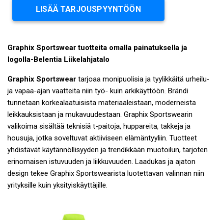
LISÄÄ TARJOUSPYYNTÖÖN
Graphix Sportswear tuotteita omalla painatuksella ja
logolla-Belentia Liikelahjatalo
Graphix Sportswear
tarjoaa monipuolisia ja tyylikkäitä urheilu-
ja vapaa-ajan vaatteita niin työ- kuin arkikäyttöön. Brändi
tunnetaan korkealaatuisista materiaaleistaan, moderneista
leikkauksistaan ja mukavuudestaan. Graphix Sportswearin
valikoima sisältää teknisiä t-paitoja, huppareita, takkeja ja
housuja, jotka soveltuvat aktiiviseen elämäntyyliin. Tuotteet
yhdistävät käytännöllisyyden ja trendikkään muotoilun, tarjoten
erinomaisen istuvuuden ja liikkuvuuden. Laadukas ja ajaton
design tekee Graphix Sportswearista luotettavan valinnan niin
yrityksille kuin yksityiskäyttäjille.