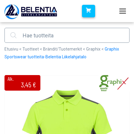
Products search
Etusivu
<
Tuotteet
<
Brändit/Tuotemerkit
<
Graphix
<
Graphix
Sportswear tuotteita-Belentia Liikelahjatalo
Alk.
3,45
€