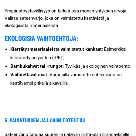
Ympäristöystävällisyys on tärkeä osa monen yrityksen arvoja.
Valitse sateenvarjo, joka on valmistettu kestävistä ja
ekologisista materiaaleista.
EKOLOGISIA VAIHTOEHTOJA:
Kierrätysmateriaaleista valmistetut kankaat:
Esimerkiksi
kierrätetty polyesteri (rPET).
Bambukahvat tai -rungot:
Tyylikäs ja ekologinen vaihtoehto.
Vaihdettavat osat:
Varaosilla varustettu sateenvarjo on
kestävämpi pitkällä aikavälillä.
5. PAINATUKSEN JA LOGON TOTEUTUS
Sateenvarjo tarjoaa suuren ja näkyvän pinta-alan brändäykselle.