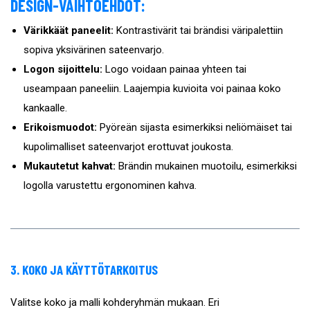
DESIGN-VAIHTOEHDOT:
Värikkäät paneelit:
Kontrastivärit tai brändisi väripalettiin
sopiva yksivärinen sateenvarjo.
Logon sijoittelu:
Logo voidaan painaa yhteen tai
useampaan paneeliin. Laajempia kuvioita voi painaa koko
kankaalle.
Erikoismuodot:
Pyöreän sijasta esimerkiksi neliömäiset tai
kupolimalliset sateenvarjot erottuvat joukosta.
Mukautetut kahvat:
Brändin mukainen muotoilu, esimerkiksi
logolla varustettu ergonominen kahva.
3. KOKO JA KÄYTTÖTARKOITUS
Valitse koko ja malli kohderyhmän mukaan. Eri