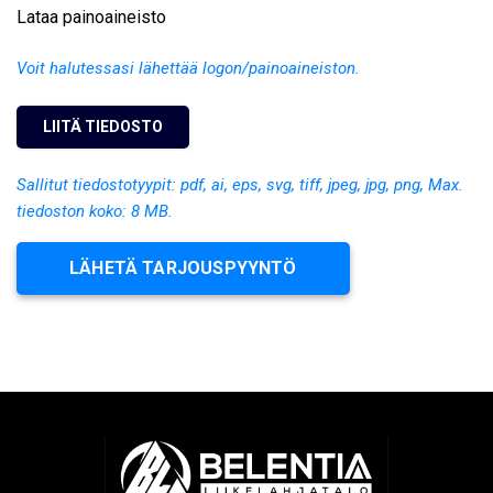
Lataa painoaineisto
Voit halutessasi lähettää logon/painoaineiston.
Sallitut tiedostotyypit: pdf, ai, eps, svg, tiff, jpeg, jpg, png, Max.
tiedoston koko: 8 MB.
LÄHETÄ TARJOUSPYYNTÖ