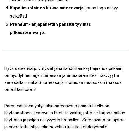
Kupolimuotoinen kirkas sateenvarjo
, jossa logo näkyy
selkeästi.
Premium-lahjapakettiin pakattu tyylikäs
pitkäsateenvarjo.
Hyvä sateenvarjo yrityslahjana ilahduttaa käyttäjäänsä pitkään,
on hyödyllinen arjen tarpeissa ja antaa brändillesi näkyvyyttä
sadesäillä – mikä Suomessa ja monessa muussakin maassa
on erittäin usein!
Paras edullinen yrityslahja sateenvarjo painatuksella on
käytännöllinen, kestävä ja huolella valittu, jotta se tarjoaa pitkän
käyttöiän ja paljon näkyvyyttä brändillesi. Sateenvarjo on ajaton
ja arvostettu lahja, joka soveltuu kaikille kohderyhmille.