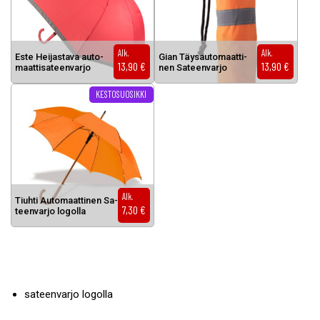
Alk.
Alk.
Es­te Hei­jas­ta­va au­to­
Gian Täy­sau­to­maat­ti­
13,90
€
13,90
€
maat­ti­sa­teen­var­jo
nen Sa­teen­var­jo
Tällä tuotteella on useampi muunnelma. Voit tehdä valinnat tuottee
KESTOSUOSIKKI
Alk.
Tiuh­ti Au­to­maat­ti­nen Sa­
7,30
€
teen­var­jo lo­gol­la
sateenvarjo logolla