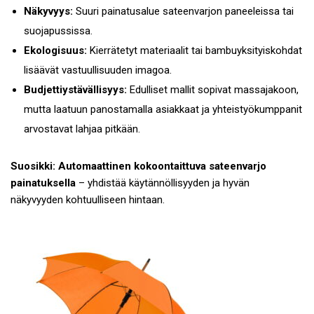
Näkyvyys:
Suuri painatusalue sateenvarjon paneeleissa tai
suojapussissa.
Ekologisuus:
Kierrätetyt materiaalit tai bambuyksityiskohdat
lisäävät vastuullisuuden imagoa.
Budjettiystävällisyys:
Edulliset mallit sopivat massajakoon,
mutta laatuun panostamalla asiakkaat ja yhteistyökumppanit
arvostavat lahjaa pitkään.
Suosikki:
Automaattinen kokoontaittuva sateenvarjo
painatuksella
– yhdistää käytännöllisyyden ja hyvän
näkyvyyden kohtuulliseen hintaan.