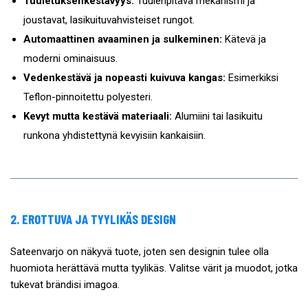
Tuuletuksenkestävyys:
Tuulenpitävä mekanismi ja
joustavat, lasikuituvahvisteiset rungot.
Automaattinen avaaminen ja sulkeminen:
Kätevä ja
moderni ominaisuus.
Vedenkestävä ja nopeasti kuivuva kangas:
Esimerkiksi
Teflon-pinnoitettu polyesteri.
Kevyt mutta kestävä materiaali:
Alumiini tai lasikuitu
runkona yhdistettynä kevyisiin kankaisiin.
2. EROTTUVA JA TYYLIKÄS DESIGN
Sateenvarjo on näkyvä tuote, joten sen designin tulee olla
huomiota herättävä mutta tyylikäs. Valitse värit ja muodot, jotka
tukevat brändisi imagoa.