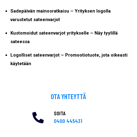
Sadepäivän mainosratkaisu – Yrityksen logolla
varustetut sateenvarjot
Kustomoidut sateenvarjot yritykselle – Näy tyylillä
sateessa
Logolliset sateenvarjot – Promootiotuote, jota oikeasti
käytetään
OTA YHTEYTTÄ
SOITA
0400 445431