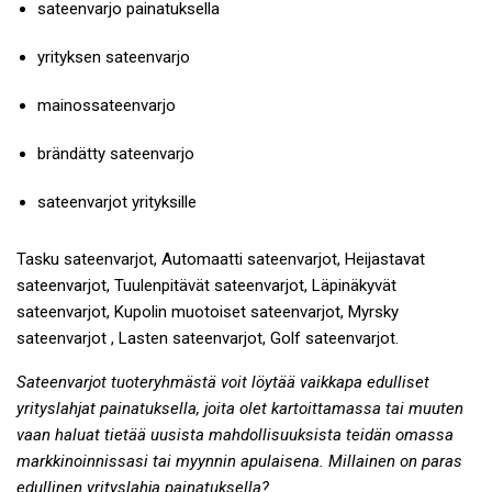
sateenvarjo painatuksella
yrityksen sateenvarjo
mainossateenvarjo
brändätty sateenvarjo
sateenvarjot yrityksille
Tasku sateenvarjot, Automaatti sateenvarjot, Heijastavat
sateenvarjot, Tuulenpitävät sateenvarjot, Läpinäkyvät
sateenvarjot, Kupolin muotoiset sateenvarjot, Myrsky
sateenvarjot , Lasten sateenvarjot, Golf sateenvarjot.
Sateenvarjot tuoteryhmästä voit löytää vaikkapa edulliset
yrityslahjat painatuksella, joita olet kartoittamassa tai muuten
vaan haluat tietää uusista mahdollisuuksista teidän omassa
markkinoinnissasi tai myynnin apulaisena. Millainen on paras
edullinen yrityslahja painatuksella?