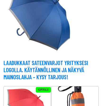
LAADUKKAAT SATEENVARJOT YRITYKSESI
LOGOLLA. KÄYTÄNNÖLLINEN JA NÄKYVÄ
MAINOSLAHJA – KYSY TARJOUS!
Tällä tuotteella on useampi muunnelma. Voit tehdä valinnat tuottee
Tällä tuotteella on useampi muunnel
KAMPANJA