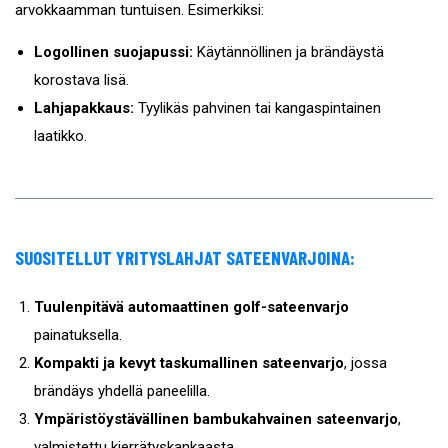
arvokkaamman tuntuisen. Esimerkiksi:
Logollinen suojapussi:
Käytännöllinen ja brändäystä
korostava lisä.
Lahjapakkaus:
Tyylikäs pahvinen tai kangaspintainen
laatikko.
SUOSITELLUT YRITYSLAHJAT SATEENVARJOINA:
Tuulenpitävä automaattinen golf-sateenvarjo
painatuksella.
Kompakti ja kevyt taskumallinen sateenvarjo
, jossa
brändäys yhdellä paneelilla.
Ympäristöystävällinen bambukahvainen sateenvarjo
,
valmistettu kierrätyskankaasta.