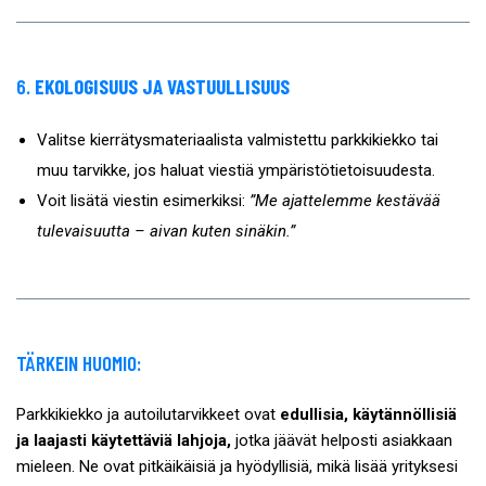
6.
EKOLOGISUUS JA VASTUULLISUUS
Valitse kierrätysmateriaalista valmistettu parkkikiekko tai
muu tarvikke, jos haluat viestiä ympäristötietoisuudesta.
Voit lisätä viestin esimerkiksi:
”Me ajattelemme kestävää
tulevaisuutta – aivan kuten sinäkin.”
TÄRKEIN HUOMIO:
Parkkikiekko ja autoilutarvikkeet ovat
edullisia, käytännöllisiä
ja laajasti käytettäviä lahjoja,
jotka jäävät helposti asiakkaan
mieleen. Ne ovat pitkäikäisiä ja hyödyllisiä, mikä lisää yrityksesi