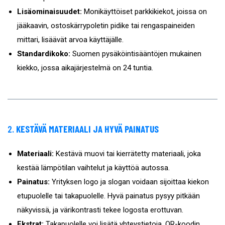
Lisäominaisuudet:
Monikäyttöiset parkkikiekot, joissa on
jääkaavin, ostoskärrypoletin pidike tai rengaspaineiden
mittari, lisäävät arvoa käyttäjälle.
Standardikoko:
Suomen pysäköintisääntöjen mukainen
kiekko, jossa aikajärjestelmä on 24 tuntia.
2.
KESTÄVÄ MATERIAALI JA HYVÄ PAINATUS
Materiaali:
Kestävä muovi tai kierrätetty materiaali, joka
kestää lämpötilan vaihtelut ja käyttöä autossa.
Painatus:
Yrityksen logo ja slogan voidaan sijoittaa kiekon
etupuolelle tai takapuolelle. Hyvä painatus pysyy pitkään
näkyvissä, ja värikontrasti tekee logosta erottuvan.
Ekstrat:
Takapuolelle voi lisätä yhteystietoja, QR-koodin