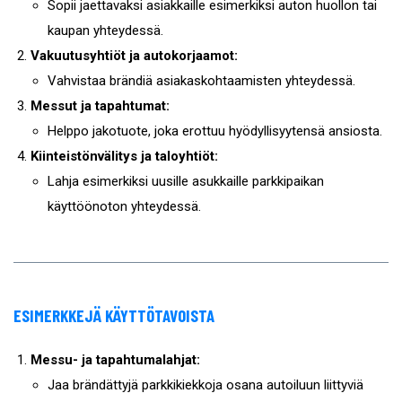
Sopii jaettavaksi asiakkaille esimerkiksi auton huollon tai
kaupan yhteydessä.
Vakuutusyhtiöt ja autokorjaamot:
Vahvistaa brändiä asiakaskohtaamisten yhteydessä.
Messut ja tapahtumat:
Helppo jakotuote, joka erottuu hyödyllisyytensä ansiosta.
Kiinteistönvälitys ja taloyhtiöt:
Lahja esimerkiksi uusille asukkaille parkkipaikan
käyttöönoton yhteydessä.
ESIMERKKEJÄ KÄYTTÖTAVOISTA
Messu- ja tapahtumalahjat:
Jaa brändättyjä parkkikiekkoja osana autoiluun liittyviä