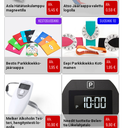
Alk.
Alk.
As­la Hä­tä­tas­ku­lamp­pu
At­so Jää­raap­pa va­let­tu
5,45
€
0,59
€
mag­nee­til­la
lo­gol­la
Tällä tuotteella on useampi muunnelma. Voit tehdä valinnat tuottee
Tällä tuotteella on useampi muunnel
KESTOSUOSIKKI
SUOSIKKI 10
Alk.
Alk.
Bes­tis Park­ki­kiek­ko-
Ee­pi Park­ki­kiek­ko Ko­ti­
1,95
€
1,95
€
jää­raap­pa
mai­nen
Mel­ker Al­ko­ho­lin Tes­
Alk.
Alk.
Nee­dit tuot­tei­ta-Be­len­
te­ri, hen­gi­tys­tes­ti lo­
10,90
€
9,90
€
tia Lii­ke­lah­ja­ta­lo
gol­la