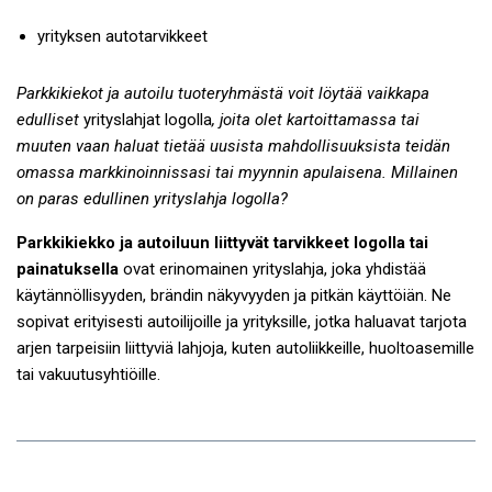
yrityksen autotarvikkeet
Parkkikiekot ja autoilu tuoteryhmästä voit löytää vaikkapa
edulliset
yrityslahjat logolla
, joita olet kartoittamassa tai
muuten vaan haluat tietää uusista mahdollisuuksista teidän
omassa markkinoinnissasi tai myynnin apulaisena. Millainen
on paras edullinen yrityslahja logolla?
Parkkikiekko ja autoiluun liittyvät tarvikkeet logolla tai
painatuksella
ovat erinomainen yrityslahja, joka yhdistää
käytännöllisyyden, brändin näkyvyyden ja pitkän käyttöiän. Ne
sopivat erityisesti autoilijoille ja yrityksille, jotka haluavat tarjota
arjen tarpeisiin liittyviä lahjoja, kuten autoliikkeille, huoltoasemille
tai vakuutusyhtiöille.