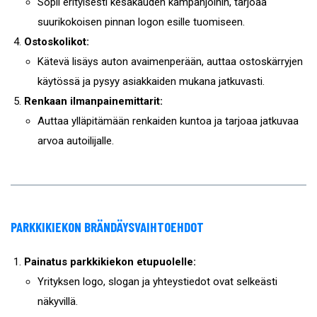
Sopii erityisesti kesäkauden kampanjoihin, tarjoaa
suurikokoisen pinnan logon esille tuomiseen.
Ostoskolikot:
Kätevä lisäys auton avaimenperään, auttaa ostoskärryjen
käytössä ja pysyy asiakkaiden mukana jatkuvasti.
Renkaan ilmanpainemittarit:
Auttaa ylläpitämään renkaiden kuntoa ja tarjoaa jatkuvaa
arvoa autoilijalle.
PARKKIKIEKON BRÄNDÄYSVAIHTOEHDOT
Painatus parkkikiekon etupuolelle:
Yrityksen logo, slogan ja yhteystiedot ovat selkeästi
näkyvillä.