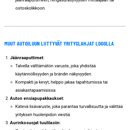
jäänraaputtimeen, rengasurasyvyyden mittaajaan tai
ostoskolikkoon.
MUUT AUTOILUUN LIITTYVÄT YRITYSLAHJAT LOGOLLA
Jäänraaputtimet:
Talvella välttämätön varuste, joka yhdistää
käytännöllisyyden ja brändin näkyvyyden.
Kompakti ja kevyt, helppo jakaa tapahtumissa tai
asiakastapaamisissa.
Auton ensiapupakkaukset:
Kätevä lisävaruste, joka parantaa turvallisuutta ja välittää
yrityksen huolenpidon viestiä.
Aurinkosuojat tuulilasiin: