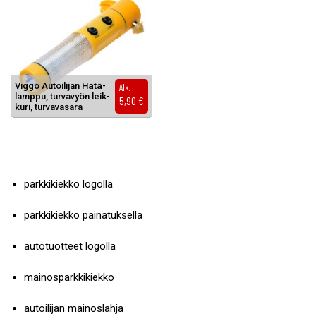
Vig­go Au­toi­li­jan Hä­tä­
Alk.
lamp­pu, tur­va­vyön leik­
5,90
€
ku­ri, tur­va­va­sa­ra
parkkikiekko logolla
parkkikiekko painatuksella
autotuotteet logolla
mainosparkkikiekko
autoilijan mainoslahja