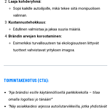
Laaja kohderyhmä:
Sopii kaikille autoilijoille, mikä tekee siitä monipuolisen
valinnan.
Kustannustehokkuus:
Edullinen valmistaa ja jakaa suuria määriä.
Brändin arvojen korostaminen:
Esimerkiksi turvallisuuteen tai ekologisuuteen liittyvät
tuotteet vahvistavat yrityksen imagoa.
TOIMINTAKEHOTUS (CTA):
”Aja brändisi esille käytännöllisellä parkkikiekolla – tilaa
omalla logollasi jo tänään!”
”Näy asiakkaidesi arjessa autoilutarvikkeilla, jotka yhdistävät