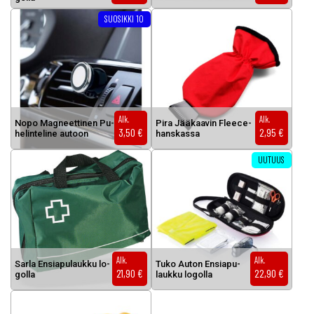
Tällä tuotteella on useampi muunnel
SUOSIKKI 10
Alk.
Alk.
No­po Mag­neet­ti­nen Pu­
Pi­ra Jää­kaa­vin Flee­ce­
3,50
€
2,95
€
he­lin­te­li­ne au­toon
hans­kas­sa
UUTUUS
Alk.
Alk.
Sar­la En­sia­pu­lauk­ku lo­
Tu­ko Au­ton En­sia­pu­
21,90
€
22,90
€
gol­la
lauk­ku lo­gol­la
Tällä tuotteella on useampi muunnelma. Voit tehdä valinnat tuottee