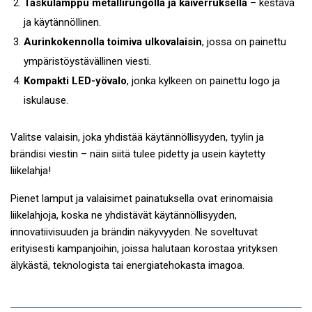
Taskulamppu metallirungolla ja kaiverruksella
– kestävä
ja käytännöllinen.
Aurinkokennolla toimiva ulkovalaisin
, jossa on painettu
ympäristöystävällinen viesti.
Kompakti LED-yövalo
, jonka kylkeen on painettu logo ja
iskulause.
Valitse valaisin, joka yhdistää käytännöllisyyden, tyylin ja
brändisi viestin – näin siitä tulee pidetty ja usein käytetty
liikelahja!
Pienet lamput ja valaisimet painatuksella ovat erinomaisia
liikelahjoja, koska ne yhdistävät käytännöllisyyden,
innovatiivisuuden ja brändin näkyvyyden. Ne soveltuvat
erityisesti kampanjoihin, joissa halutaan korostaa yrityksen
älykästä, teknologista tai energiatehokasta imagoa.