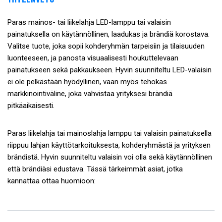
Paras mainos- tai liikelahja LED-lamppu tai valaisin
painatuksella on käytännöllinen, laadukas ja brändiä korostava.
Valitse tuote, joka sopii kohderyhmän tarpeisiin ja tilaisuuden
luonteeseen, ja panosta visuaalisesti houkuttelevaan
painatukseen sekä pakkaukseen. Hyvin suunniteltu LED-valaisin
ei ole pelkästään hyödyllinen, vaan myös tehokas
markkinointiväline, joka vahvistaa yrityksesi brändiä
pitkäaikaisesti.
Paras liikelahja tai mainoslahja lamppu tai valaisin painatuksella
riippuu lahjan käyttötarkoituksesta, kohderyhmästä ja yrityksen
brändistä. Hyvin suunniteltu valaisin voi olla sekä käytännöllinen
että brändiäsi edustava. Tässä tärkeimmät asiat, jotka
kannattaa ottaa huomioon: