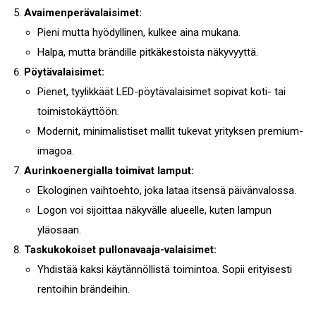
Avaimenperävalaisimet:
Pieni mutta hyödyllinen, kulkee aina mukana.
Halpa, mutta brändille pitkäkestoista näkyvyyttä.
Pöytävalaisimet:
Pienet, tyylikkäät LED-pöytävalaisimet sopivat koti- tai
toimistokäyttöön.
Modernit, minimalistiset mallit tukevat yrityksen premium-
imagoa.
Aurinkoenergialla toimivat lamput:
Ekologinen vaihtoehto, joka lataa itsensä päivänvalossa.
Logon voi sijoittaa näkyvälle alueelle, kuten lampun
yläosaan.
Taskukokoiset pullonavaaja-valaisimet:
Yhdistää kaksi käytännöllistä toimintoa. Sopii erityisesti
rentoihin brändeihin.