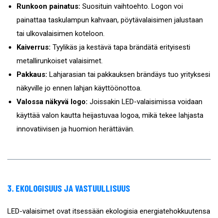
Runkoon painatus:
Suosituin vaihtoehto. Logon voi
painattaa taskulampun kahvaan, pöytävalaisimen jalustaan
tai ulkovalaisimen koteloon.
Kaiverrus:
Tyylikäs ja kestävä tapa brändätä erityisesti
metallirunkoiset valaisimet.
Pakkaus:
Lahjarasian tai pakkauksen brändäys tuo yrityksesi
näkyville jo ennen lahjan käyttöönottoa.
Valossa näkyvä logo:
Joissakin LED-valaisimissa voidaan
käyttää valon kautta heijastuvaa logoa, mikä tekee lahjasta
innovatiivisen ja huomion herättävän.
3. EKOLOGISUUS JA VASTUULLISUUS
LED-valaisimet ovat itsessään ekologisia energiatehokkuutensa