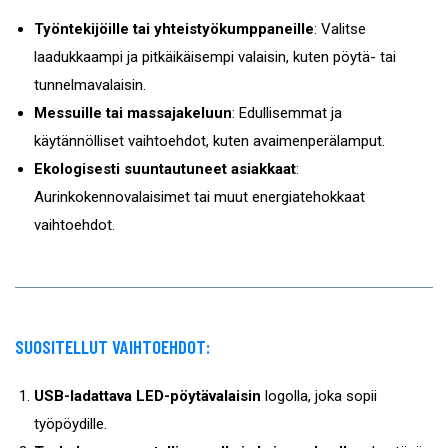
Työntekijöille tai yhteistyökumppaneille
: Valitse
laadukkaampi ja pitkäikäisempi valaisin, kuten pöytä- tai
tunnelmavalaisin.
Messuille tai massajakeluun
: Edullisemmat ja
käytännölliset vaihtoehdot, kuten avaimenperälamput.
Ekologisesti suuntautuneet asiakkaat
:
Aurinkokennovalaisimet tai muut energiatehokkaat
vaihtoehdot.
SUOSITELLUT VAIHTOEHDOT:
USB-ladattava LED-pöytävalaisin
logolla, joka sopii
työpöydille.