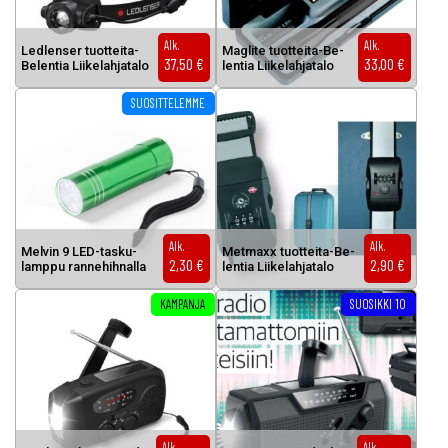
Alk.
Alk.
Led­len­ser tuot­tei­ta-
Mag­li­te tuot­tei­ta-Be­
37,50
€
33,00
€
Be­len­tia Lii­ke­lah­ja­ta­lo
len­tia Lii­ke­lah­ja­ta­lo
Tällä tuotteella on useampi muunnelma. Voit tehdä valinnat tuottee
SUOSITTELEMME
Alk.
Alk.
Mel­vin 9 LED-tas­ku­
Met­maxx tuot­tei­ta-Be­
2,30
€
2,90
€
lamp­pu ran­ne­hih­nal­la
len­tia Lii­ke­lah­ja­ta­lo
KAMPANJA
SUOSIKKI 10
Alk.
Alk.