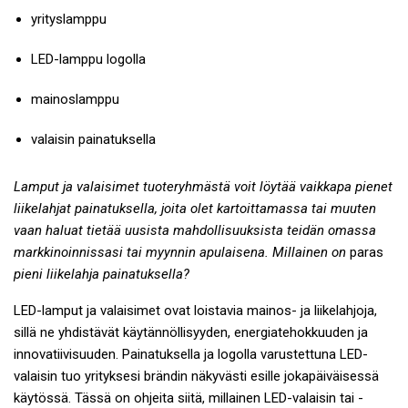
yrityslamppu
LED-lamppu logolla
mainoslamppu
valaisin painatuksella
Lamput ja valaisimet tuoteryhmästä voit löytää vaikkapa pienet
liikelahjat
painatuksella, joita olet kartoittamassa tai muuten
vaan haluat tietää uusista mahdollisuuksista teidän omassa
markkinoinnissasi tai myynnin apulaisena. Millainen on
paras
pieni liikelahja
painatuksella?
LED-lamput ja valaisimet ovat loistavia mainos- ja liikelahjoja,
sillä ne yhdistävät käytännöllisyyden, energiatehokkuuden ja
innovatiivisuuden. Painatuksella ja logolla varustettuna LED-
valaisin tuo yrityksesi brändin näkyvästi esille jokapäiväisessä
käytössä. Tässä on ohjeita siitä, millainen LED-valaisin tai -