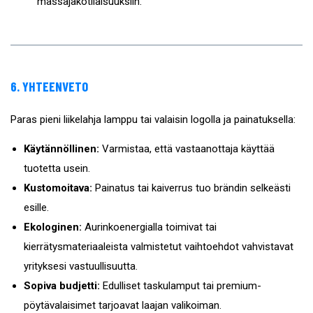
massajakotilaisuuksiin.
6. YHTEENVETO
Paras pieni liikelahja lamppu tai valaisin logolla ja painatuksella:
Käytännöllinen:
Varmistaa, että vastaanottaja käyttää
tuotetta usein.
Kustomoitava:
Painatus tai kaiverrus tuo brändin selkeästi
esille.
Ekologinen:
Aurinkoenergialla toimivat tai
kierrätysmateriaaleista valmistetut vaihtoehdot vahvistavat
yrityksesi vastuullisuutta.
Sopiva budjetti:
Edulliset taskulamput tai premium-
pöytävalaisimet tarjoavat laajan valikoiman.