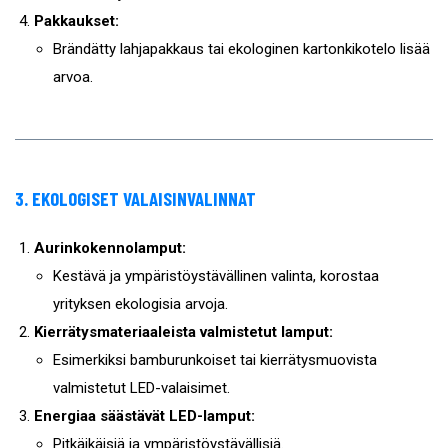
Pakkaukset:
Brändätty lahjapakkaus tai ekologinen kartonkikotelo lisää
arvoa.
3. EKOLOGISET VALAISINVALINNAT
Aurinkokennolamput:
Kestävä ja ympäristöystävällinen valinta, korostaa
yrityksen ekologisia arvoja.
Kierrätysmateriaaleista valmistetut lamput:
Esimerkiksi bamburunkoiset tai kierrätysmuovista
valmistetut LED-valaisimet.
Energiaa säästävät LED-lamput:
Pitkäikäisiä ja ympäristöystävällisiä.