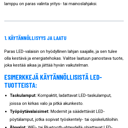
lamppu on paras valinta yritys- tai mainoslahjaksi.
1. KÄYTÄNNÖLLISYYS JA LAATU
Paras LED-valaisin on hyödyllinen lahjan saajalle, ja sen tulee
olla kestävä ja energiatehokas. Valitse laatuun panostava tuote,
joka kestää aikaa ja jättää hyvän vaikutelman.
ESIMERKKEJÄ KÄYTÄNNÖLLISISTÄ LED-
TUOTTEISTA:
Taskulamput:
Kompaktit, ladattavat LED-taskulamput,
joissa on kirkas valo ja pitkä akunkesto.
Työpöytävalaisimet:
Modernit ja säädettävät LED-
pöytälamput, jotka sopivat työskentely- tai opiskelutiloihin.
Älyvalot:
WiFi- tai Bluetooth-yhteydellä ohjattavat LED-