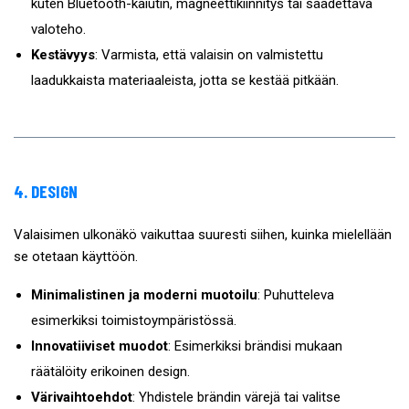
kuten Bluetooth-kaiutin, magneettikiinnitys tai säädettävä
valoteho.
Kestävyys
: Varmista, että valaisin on valmistettu
laadukkaista materiaaleista, jotta se kestää pitkään.
4. DESIGN
Valaisimen ulkonäkö vaikuttaa suuresti siihen, kuinka mielellään
se otetaan käyttöön.
Minimalistinen ja moderni muotoilu
: Puhutteleva
esimerkiksi toimistoympäristössä.
Innovatiiviset muodot
: Esimerkiksi brändisi mukaan
räätälöity erikoinen design.
Värivaihtoehdot
: Yhdistele brändin värejä tai valitse