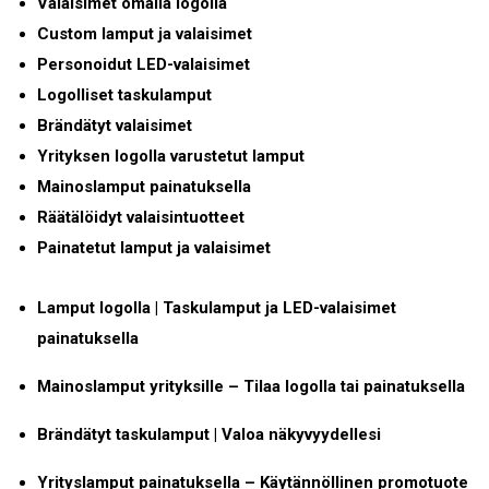
Valaisimet omalla logolla
Custom lamput ja valaisimet
Personoidut LED-valaisimet
Logolliset taskulamput
Brändätyt valaisimet
Yrityksen logolla varustetut lamput
Mainoslamput painatuksella
Räätälöidyt valaisintuotteet
Painatetut lamput ja valaisimet
Lamput logolla | Taskulamput ja LED-valaisimet
painatuksella
Mainoslamput yrityksille – Tilaa logolla tai painatuksella
Brändätyt taskulamput | Valoa näkyvyydellesi
Yrityslamput painatuksella – Käytännöllinen promotuote