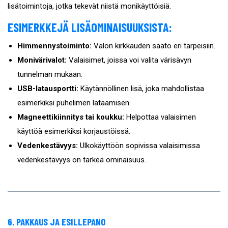
lisätoimintoja, jotka tekevät niistä monikäyttöisiä.
ESIMERKKEJÄ LISÄOMINAISUUKSISTA:
Himmennystoiminto:
Valon kirkkauden säätö eri tarpeisiin.
Monivärivalot:
Valaisimet, joissa voi valita värisävyn
tunnelman mukaan.
USB-latausportti:
Käytännöllinen lisä, joka mahdollistaa
esimerkiksi puhelimen lataamisen.
Magneettikiinnitys tai koukku:
Helpottaa valaisimen
käyttöä esimerkiksi korjaustöissä.
Vedenkestävyys:
Ulkokäyttöön sopivissa valaisimissa
vedenkestävyys on tärkeä ominaisuus.
6. PAKKAUS JA ESILLEPANO