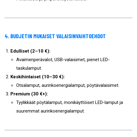
4. BUDJETIN MUKAISET VALAISINVAIHTOEHDOT
Edulliset (2–10 €):
Avaimenperävalot, USB-valaisimet, pienet LED-
taskulamput.
Keskihintaiset (10–30 €):
Otsalamput, aurinkoenergialamput, pöytävalaisimet.
Premium (30 €+):
Tyylikkäät pöytälamput, monikäyttöiset LED-lamput ja
suuremmat aurinkoenergialamput.