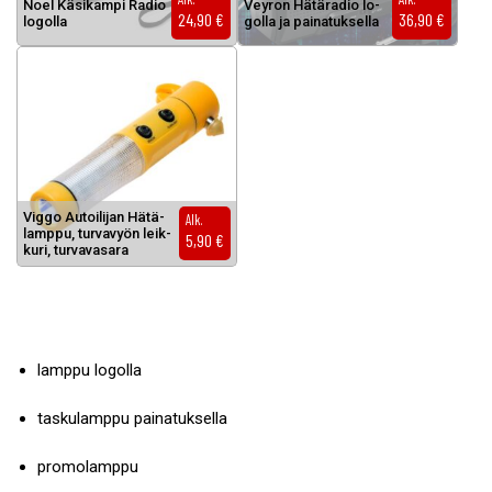
Noel Kä­si­kam­pi Ra­dio
Vey­ron Hä­tä­ra­dio lo­
24,90
€
36,90
€
lo­gol­la
gol­la ja pai­na­tuk­sel­la
Tällä tuotteella on useampi muunnelma. Voit tehdä valinnat tuottee
Vig­go Au­toi­li­jan Hä­tä­
Alk.
lamp­pu, tur­va­vyön leik­
5,90
€
ku­ri, tur­va­va­sa­ra
lamppu logolla
taskulamppu painatuksella
promolamppu