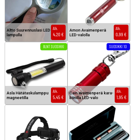
Alk.
Alk.
Alt­to Suu­ren­nus­la­si LED
Amon Avai­men­pe­rä
4,20
€
0,99
€
lam­pul­la
LED-va­lol­la
Tällä tuotteella on useampi muunnel
BLNT SUOSIKKI
SUOSIKKI 10
Alk.
Alk.
As­la Hä­tä­tas­ku­lamp­pu
Cain avai­men­pe­rä ka­ra­
5,45
€
1,95
€
mag­nee­til­la
bii­nil­la LED-va­lo