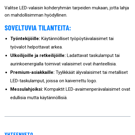
Valitse LED-valaisin kohderyhmän tarpeiden mukaan, jotta lahja
on mahdollisimman hyödyllinen.
SOVELTUVIA TILANTEITA:
Työntekijöille:
Käytännölliset työpöytävalaisimet tai
työvalot helpottavat arkea.
Ulkoilijoille ja retkeilijöille:
Ladattavat taskulamput tai
aurinkoenergialla toimivat valaisimet ovat ihanteellisia.
Premium-asiakkaille:
Tyylikkäät älyvalaisimet tai metalliset
LED-taskulamput, joissa on kaiverrettu logo.
Messulahjoiksi:
Kompaktit LED-avaimenperävalaisimet ovat
edullisia mutta käytännöllisiä.
YHTEENVETO