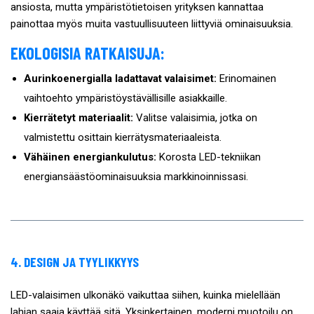
ansiosta, mutta ympäristötietoisen yrityksen kannattaa
painottaa myös muita vastuullisuuteen liittyviä ominaisuuksia.
EKOLOGISIA RATKAISUJA:
Aurinkoenergialla ladattavat valaisimet:
Erinomainen
vaihtoehto ympäristöystävällisille asiakkaille.
Kierrätetyt materiaalit:
Valitse valaisimia, jotka on
valmistettu osittain kierrätysmateriaaleista.
Vähäinen energiankulutus:
Korosta LED-tekniikan
energiansäästöominaisuuksia markkinoinnissasi.
4. DESIGN JA TYYLIKKYYS
LED-valaisimen ulkonäkö vaikuttaa siihen, kuinka mielellään
lahjan saaja käyttää sitä. Yksinkertainen, moderni muotoilu on