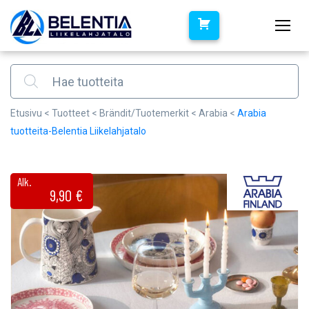
Products search
Etusivu
<
Tuotteet
<
Brändit/Tuotemerkit
<
Arabia
<
Arabia
tuotteita-Belentia Liikelahjatalo
Alk.
9,90
€