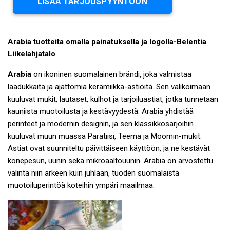
LISÄÄ TARJOUSPYYNTÖÖN
Arabia tuotteita omalla painatuksella ja logolla-Belentia
Liikelahjatalo
Arabia
on ikoninen suomalainen brändi, joka valmistaa
laadukkaita ja ajattomia keramiikka-astioita. Sen valikoimaan
kuuluvat mukit, lautaset, kulhot ja tarjoiluastiat, jotka tunnetaan
kauniista muotoilusta ja kestävyydestä. Arabia yhdistää
perinteet ja modernin designin, ja sen klassikkosarjoihin
kuuluvat muun muassa Paratiisi, Teema ja Moomin-mukit.
Astiat ovat suunniteltu päivittäiseen käyttöön, ja ne kestävät
konepesun, uunin sekä mikroaaltouunin. Arabia on arvostettu
valinta niin arkeen kuin juhlaan, tuoden suomalaista
muotoiluperintöä koteihin ympäri maailmaa.