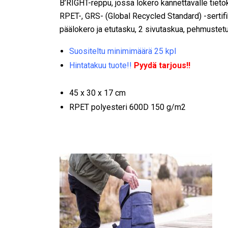
B’RIGHT-reppu, jossa lokero kannettavalle tieto
RPET-, GRS- (Global Recycled Standard) -sertifik
päälokero ja etutasku, 2 sivutaskua, pehmustetu
Suositeltu minimimäärä 25 kpl
Hintatakuu tuote!!
Pyydä tarjous!!
45 x 30 x 17 cm
RPET polyesteri 600D 150 g/m2