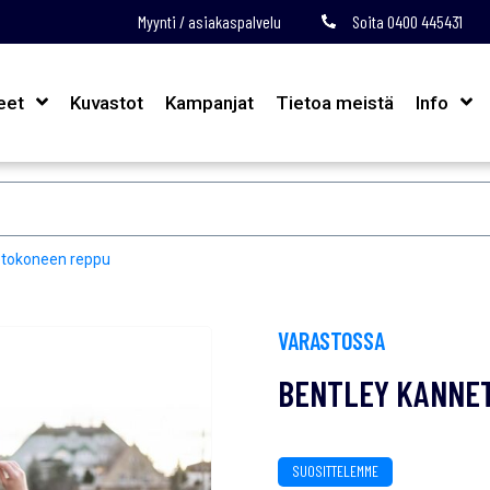
Myynti / asiakaspalvelu
Soita 0400 445431
eet
Kuvastot
Kampanjat
Tietoa meistä
Info
etokoneen reppu
VARASTOSSA
BENTLEY KANNET
SUOSITTELEMME