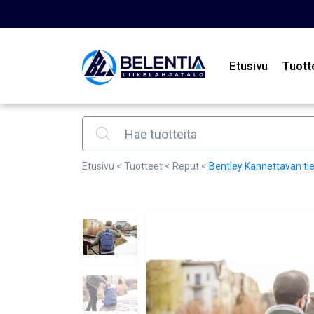
Etusivu
Tuott
Products search
Etusivu
<
Tuotteet
<
Reput
<
Bentley Kannettavan ti