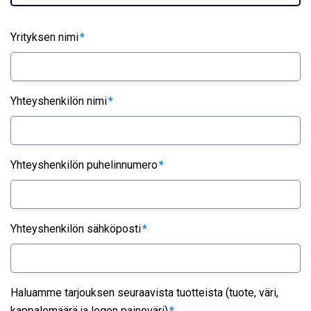
Yrityksen nimi
*
Yhteyshenkilön nimi
*
Yhteyshenkilön puhelinnumero
*
Yhteyshenkilön sähköposti
*
Haluamme tarjouksen seuraavista tuotteista (tuote, väri,
kappalemäärä ja logon painoväri)
*