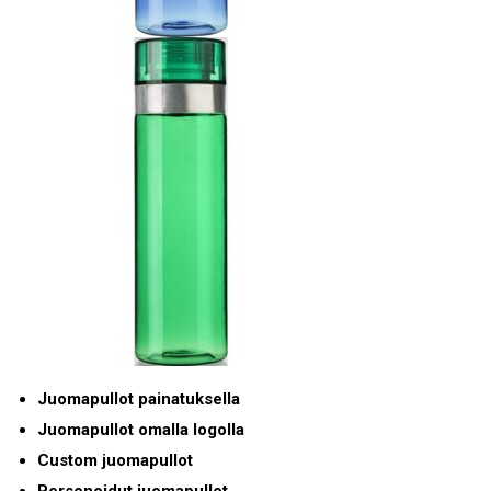
Juomapullot painatuksella
Juomapullot omalla logolla
Custom juomapullot