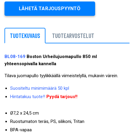
LÄHETÄ TARJOUSPYYNTÖ
TUOTEKUVAUS
TUOTEARVOSTELUT
BL08-169
Boston Urheilujuomapullo 850 ml
yhteensopivalla kannella
Tilava juomapullo tyylikkäällä viimeistelyllä, mukavin värein.
Suositeltu minimimäärä 50 kpl
Hintatakuu tuote!!
Pyydä tarjous!!
Ø7,2 x 24,5 cm
Ruostumaton teräs, PS, silikoni, Tritan
BPA-vapaa