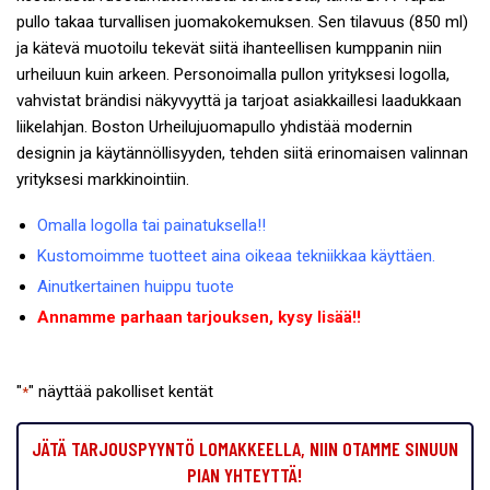
pullo takaa turvallisen juomakokemuksen. Sen tilavuus (850 ml)
ja kätevä muotoilu tekevät siitä ihanteellisen kumppanin niin
urheiluun kuin arkeen. Personoimalla pullon yrityksesi logolla,
vahvistat brändisi näkyvyyttä ja tarjoat asiakkaillesi laadukkaan
liikelahjan. Boston Urheilujuomapullo yhdistää modernin
designin ja käytännöllisyyden, tehden siitä erinomaisen valinnan
yrityksesi markkinointiin.
Omalla logolla tai painatuksella!!
Kustomoimme tuotteet aina oikeaa tekniikkaa käyttäen.
Ainutkertainen huippu tuote
Annamme parhaan tarjouksen, kysy lisää!!
"
" näyttää pakolliset kentät
*
JÄTÄ TARJOUSPYYNTÖ LOMAKKEELLA, NIIN OTAMME SINUUN
PIAN YHTEYTTÄ!