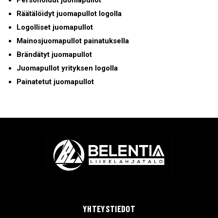
Personoidut juomapullot
Räätälöidyt juomapullot logolla
Logolliset juomapullot
Mainosjuomapullot painatuksella
Brändätyt juomapullot
Juomapullot yrityksen logolla
Painatetut juomapullot
YHTEYSTIEDOT