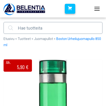
Products search
Etusivu
<
Tuotteet
<
Juomapullot
<
Boston Urheilujuomapullo 850
ml
Alk.
5,90
€