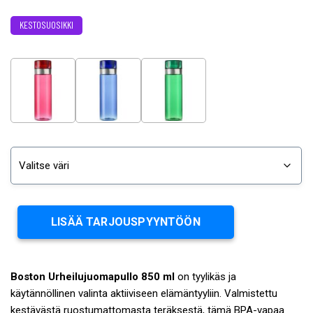
KESTOSUOSIKKI
LISÄÄ TARJOUSPYYNTÖÖN
Boston Urheilujuomapullo 850 ml
on tyylikäs ja
käytännöllinen valinta aktiiviseen elämäntyyliin. Valmistettu
kestävästä ruostumattomasta teräksestä, tämä BPA-vapaa