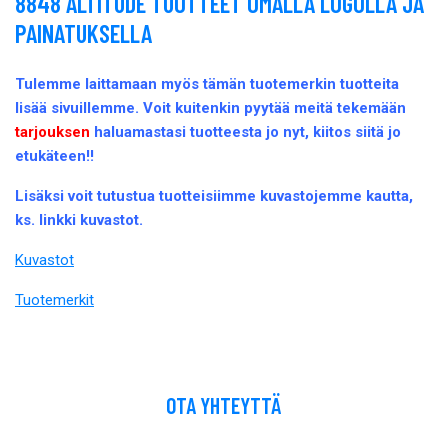
8848 ALTITUDE TUOTTEET OMALLA LOGOLLA JA
PAINATUKSELLA
Tulemme laittamaan myös tämän tuotemerkin tuotteita
lisää sivuillemme. Voit kuitenkin pyytää meitä tekemään
tarjouksen
haluamastasi tuotteesta jo nyt, kiitos siitä jo
etukäteen!!
Lisäksi voit tutustua tuotteisiimme kuvastojemme kautta,
ks. linkki kuvastot.
Kuvastot
Tuotemerkit
OTA YHTEYTTÄ