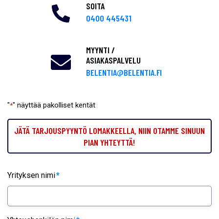
SOITA
0400 445431
MYYNTI /
ASIAKASPALVELU
BELENTIA@BELENTIA.FI
"
" näyttää pakolliset kentät
*
JÄTÄ TARJOUSPYYNTÖ LOMAKKEELLA, NIIN OTAMME SINUUN
PIAN YHTEYTTÄ!
Yrityksen nimi
*