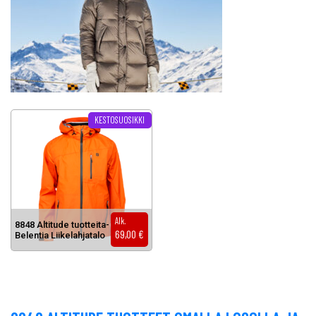
KESTOSUOSIKKI
Alk.
8848 Al­ti­tu­de tuot­tei­ta-
69,00
€
Be­len­tia Lii­ke­lah­ja­ta­lo