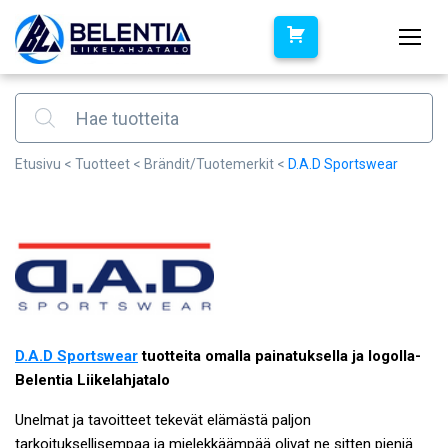
Products search
Etusivu
<
Tuotteet
<
Brändit/Tuotemerkit
<
D.A.D Sportswear
D.A.D Sportswear
tuotteita omalla painatuksella ja logolla-
Belentia Liikelahjatalo
Unelmat ja tavoitteet tekevät elämästä paljon
tarkoituksellisempaa ja mielekkäämpää olivat ne sitten pieniä