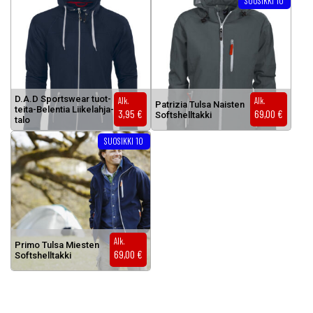
Tällä tuotteella on useampi muunnel
SUOSIKKI 10
D.A.D Sports­wear tuot­
Alk.
Alk.
Pat­ri­zia Tul­sa Nais­ten
tei­ta-Be­len­tia Lii­ke­lah­ja­
3,95
€
69,00
€
Softs­hell­tak­ki
ta­lo
Tällä tuotteella on useampi muunnelma. Voit tehdä valinnat tuottee
SUOSIKKI 10
Alk.
Pri­mo Tul­sa Mies­ten
69,00
€
Softs­hell­tak­ki