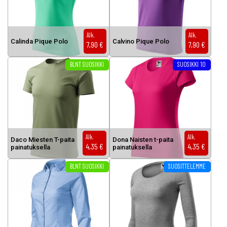
Alk.
Alk.
Ca­lin­da Pi­que Po­lo
Cal­vi­no Pi­que Po­lo
7,90
€
7,90
€
Tällä tuotteella on useampi muunnelma. Voit tehdä valinnat tuottee
Tällä tuotteella on useampi muunnel
BLNT SUOSIKKI
SUOSIKKI 10
Alk.
Alk.
Da­co Mies­ten T-pai­ta
Do­na Nais­ten t-pai­ta
4,35
€
4,35
€
pai­na­tuk­sel­la
pai­na­tuk­sel­la
Tällä tuotteella on useampi muunnelma. Voit tehdä valinnat tuottee
Tällä tuotteella on useampi muunnel
BLNT SUOSIKKI
SUOSITTELEMME