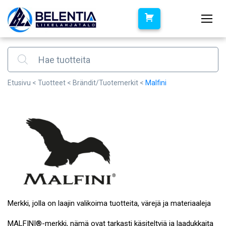
Products search
Etusivu
<
Tuotteet
<
Brändit/Tuotemerkit
<
Malfini
Merkki, jolla on laajin valikoima tuotteita, värejä ja materiaaleja
MALFINI®-merkki, nämä ovat tarkasti käsiteltyjä ja laadukkaita