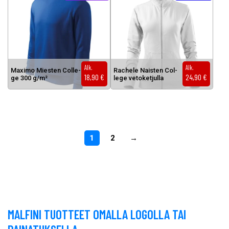
Alk.
Alk.
Ma­xi­mo Mies­ten Col­le­
Rac­he­le Nais­ten Col­
18,90
€
24,90
€
ge 300 g/m²
le­ge ve­to­ket­jul­la
1
2
→
MALFINI TUOTTEET OMALLA LOGOLLA TAI