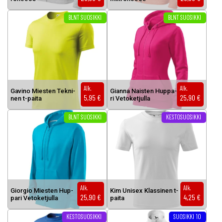
Tällä tuotteella on useampi muunnelma. Voit tehdä valinnat tuottee
Tällä tuotteella on useampi muunnel
BLNT SUOSIKKI
BLNT SUOSIKKI
Alk.
Alk.
Ga­vi­no Mies­ten Tek­ni­
Gian­na Nais­ten Hup­pa­
5,95
€
25,90
€
nen t-pai­ta
ri Ve­to­ket­jul­la
Tällä tuotteella on useampi muunnelma. Voit tehdä valinnat tuottee
Tällä tuotteella on useampi muunnel
BLNT SUOSIKKI
KESTOSUOSIKKI
Alk.
Alk.
Gior­gio Mies­ten Hup­
Kim Uni­sex Klas­si­nen t-
25,90
€
4,25
€
pa­ri Ve­to­ket­jul­la
pai­ta
Tällä tuotteella on useampi muunnelma. Voit tehdä valinnat tuottee
Tällä tuotteella on useampi muunnel
KESTOSUOSIKKI
SUOSIKKI 10