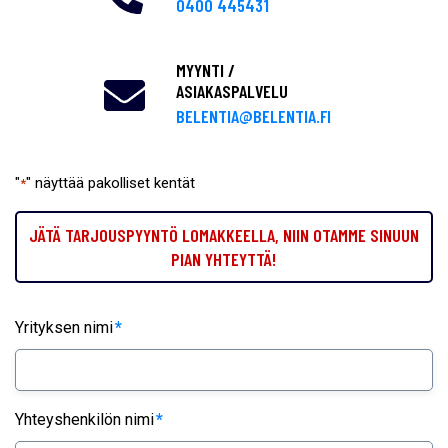
0400 445431
MYYNTI /
ASIAKASPALVELU
BELENTIA@BELENTIA.FI
"
" näyttää pakolliset kentät
*
JÄTÄ TARJOUSPYYNTÖ LOMAKKEELLA, NIIN OTAMME SINUUN
PIAN YHTEYTTÄ!
Yrityksen nimi
*
Yhteyshenkilön nimi
*