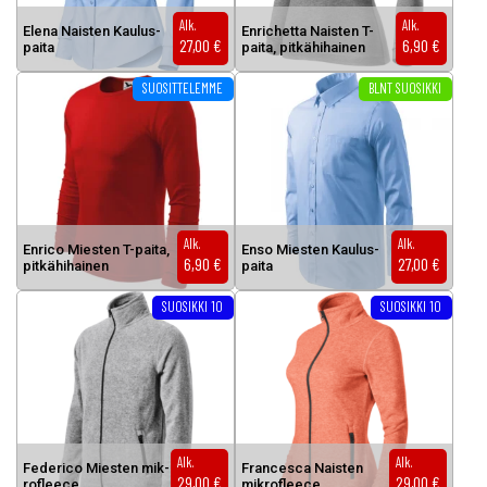
Alk.
Alk.
Ele­na Nais­ten Kau­lus­
En­ric­het­ta Nais­ten T-
27,00
€
6,90
€
pai­ta
pai­ta, pit­kä­hi­hai­nen
Tällä tuotteella on useampi muunnelma. Voit tehdä valinnat tuottee
Tällä tuotteella on useampi muunnel
SUOSITTELEMME
BLNT SUOSIKKI
Alk.
Alk.
En­ri­co Mies­ten T-pai­ta,
En­so Mies­ten Kau­lus­
6,90
€
27,00
€
pit­kä­hi­hai­nen
pai­ta
Tällä tuotteella on useampi muunnelma. Voit tehdä valinnat tuottee
Tällä tuotteella on useampi muunnel
SUOSIKKI 10
SUOSIKKI 10
Alk.
Alk.
Fe­de­ri­co Mies­ten mik­
Fran­ces­ca Nais­ten
29,00
€
29,00
€
rof­lee­ce
mik­rof­lee­ce