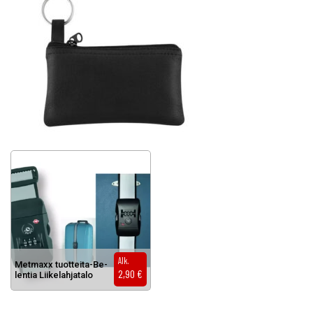
Alk.
Met­maxx tuot­tei­ta-Be­
2,90
€
len­tia Lii­ke­lah­ja­ta­lo