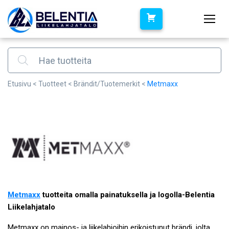
Products search
Etusivu
<
Tuotteet
<
Brändit/Tuotemerkit
<
Metmaxx
Metmaxx
tuotteita omalla painatuksella ja logolla-Belentia
Liikelahjatalo
Metmaxx on mainos- ja liikelahjoihin erikoistunut brändi, jolta