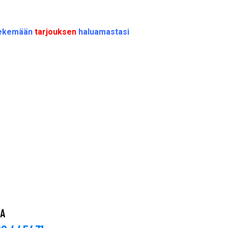
 tekemään
tarjouksen
haluamastasi
TA