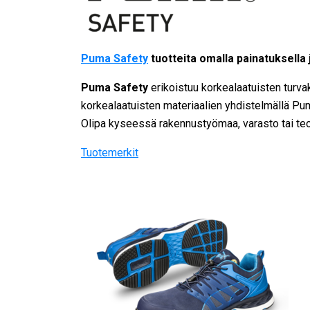
Puma Safety
tuotteita omalla painatuksella j
Puma Safety
erikoistuu korkealaatuisten turvak
korkealaatuisten materiaalien yhdistelmällä Pum
Olipa kyseessä rakennustyömaa, varasto tai teo
Tuotemerkit