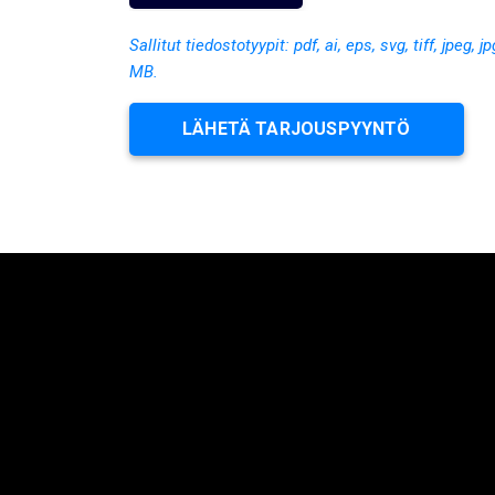
Sallitut tiedostotyypit: pdf, ai, eps, svg, tiff, jpeg,
MB.
LÄHETÄ TARJOUSPYYNTÖ