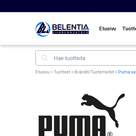
Etusivu
Tuott
Products search
Etusivu
<
Tuotteet
<
Brändit/Tuotemerkit
<
Puma sa