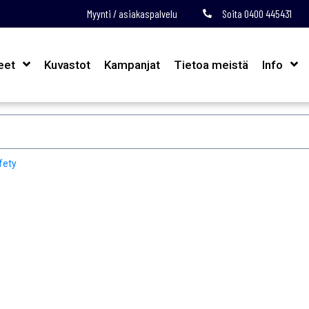
Myynti / asiakaspalvelu
Soita 0400 445431
eet
Kuvastot
Kampanjat
Tietoa meistä
Info
fety