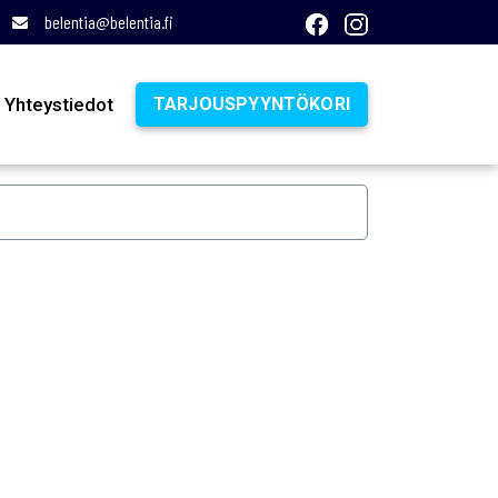
belentia@belentia.fi
Yhteystiedot
TARJOUSPYYNTÖKORI