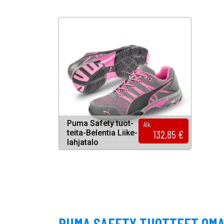
Pu­ma Sa­fe­ty tuot­
Alk.
132,85
€
tei­ta-Be­len­tia Lii­ke­
lah­ja­ta­lo
PUMA SAFETY TUOTTEET OMA