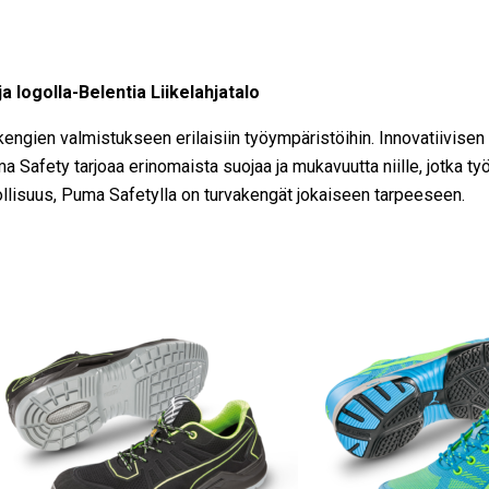
a logolla-Belentia Liikelahjatalo
engien valmistukseen erilaisiin työympäristöihin. Innovatiivisen 
a Safety tarjoaa erinomaista suojaa ja mukavuutta niille, jotka t
llisuus, Puma Safetylla on turvakengät jokaiseen tarpeeseen.