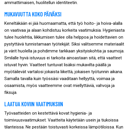
ammattimaisen, huolitellun identiteetin.
MUKAVUUTTA KOKO PÄIVÄKSI
Keneltäkään ei jää huomaamatta, että työ hoito- ja hoiva-alalla
on vaativaa ja alaan kohdistuu korkeita vaatimuksia. Hygieniasta
tulee huolehtia, liikkumisen tulee olla helppoa ja hoidettavien on
pystyttävä tunnistamaan työtekijät. Siksi valitsemme materiaalit
ja värit huolella ja pohdimme tarkkaan yksityiskohtia ja saumoja.
Smilalle hyvä istuvuus ei tarkoita ainoastaan sitä, että vaatteet
istuvat hyvin. Vaatteet tuntuvat lisäksi mukavilta päällä ja
myötäilevät vartalosi jokaista liikettä, jokaisen työtunnin aikana.
Samalla tavalla kuin työssäsi vaaditaan hellyyttä, voimaa ja
osaamista, myös vaatteemme ovat miellyttäviä, vahvoja ja
fiksuja.
LAATUA KOVIIN VAATIMUKSIIN
Työvaatteiden on kestettävä kovat hygienia- ja
toimivuusvaatimukset. Vaatteita käytetään usein ja tiukoissa
tilanteissa. Ne pestään toistuvasti korkeissa lämpötiloissa. Kun