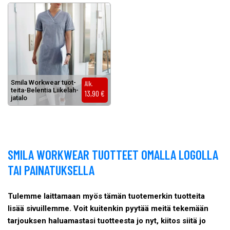
Smi­la Work­wear tuot­
Alk.
tei­ta-Be­len­tia Lii­ke­lah­
13,90
€
ja­ta­lo
SMILA WORKWEAR TUOTTEET OMALLA LOGOLLA
TAI PAINATUKSELLA
Tulemme laittamaan myös tämän tuotemerkin tuotteita
lisää sivuillemme. Voit kuitenkin pyytää meitä tekemään
tarjouksen
haluamastasi tuotteesta jo nyt, kiitos siitä jo