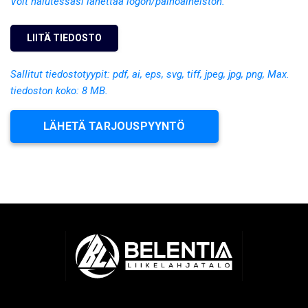
Voit halutessasi lähettää logon/painoaineiston.
Sallitut tiedostotyypit: pdf, ai, eps, svg, tiff, jpeg, jpg, png, Max.
tiedoston koko: 8 MB.
LÄHETÄ TARJOUSPYYNTÖ