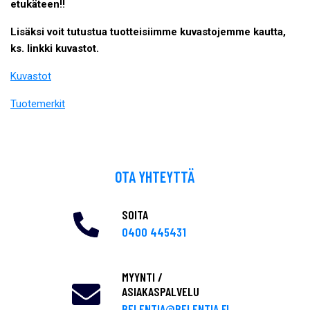
etukäteen!!
Lisäksi voit tutustua tuotteisiimme kuvastojemme kautta,
ks. linkki kuvastot.
Kuvastot
Tuotemerkit
OTA YHTEYTTÄ
SOITA
0400 445431
MYYNTI /
ASIAKASPALVELU
BELENTIA@BELENTIA.FI