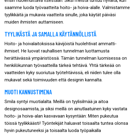
ensin huolehdittava itsestään. Siksi meistä tuntuu hyvältä, kun
saamme luoda työvaatteita hoito- ja hoiva-alalle. Valmistamme
tyylikkäitä ja mukavia vaatteita sinulle, joka käytät päiväsi
muiden ihmisten auttamiseen.
TYYLIKÄSTÄ JA SAMALLA KÄYTÄNNÖLLISTÄ
Hoito- ja hoivalaitoksissa kävijöistä huolehtivat ammatti-
ihmiset. He luovat rauhallisen tunnelman luottamusta
herättävässä ympäristössä. Tämän tunnelman luomisessa on
henkilökunnan työvaatteilla tärkeä tehtävä. Yhtä tärkeää on
vaatteiden kyky suoriutua työtehtävissä, eli niiden tulee olla
mukavat sekä toimivuuden että designin kannalta.
MUOTI KANNUSTIMENA
Smila syntyi muotialalta. Meillä on tyylisilmää ja aitoa
designosaamista, ja siksi meillä on ainutlaatuinen kyky vastata
hoito- ja hoiva-alan kasvavaan kysyntään: Miten pukeutua
töissä tyylikkäästi! Työntekijät haluavat toisaalta tuntea olonsa
hyvin pukeutuneeksi ja toisaalta luoda työpaikalla