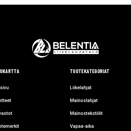
VUKARTTA
TUOTEKATEGORIAT
sivu
Liikelahjat
tteet
Mainoslahjat
vastot
Mainostekstiilit
otemerkit
Vapaa-aika