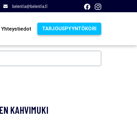
belentia@belentia.fi
Yhteystiedot
TARJOUSPYYNTÖKORI
EN KAHVIMUKI