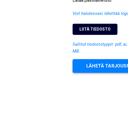
Lataa painoaineisto
Voit halutessasi lähettää log
Sallitut tiedostotyypit: pdf, ai
MB.
LÄHETÄ TARJOUS