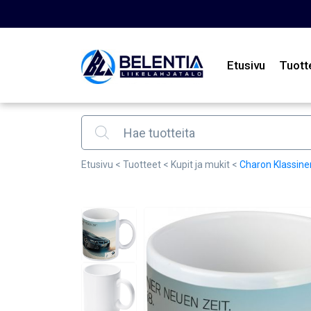
Etusivu
Tuott
Products search
Etusivu
<
Tuotteet
<
Kupit ja mukit
<
Charon Klassine