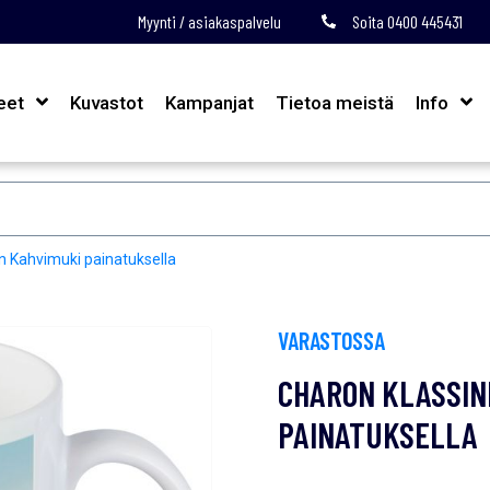
Myynti / asiakaspalvelu
Soita 0400 445431
eet
Kuvastot
Kampanjat
Tietoa meistä
Info
n Kahvimuki painatuksella
VARASTOSSA
CHARON KLASSIN
PAINATUKSELLA