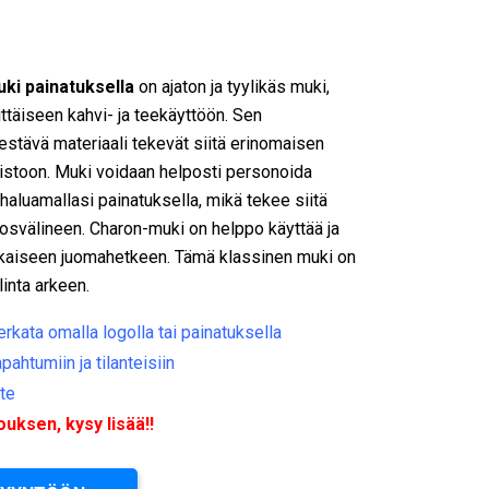
ki painatuksella
on ajaton ja tyylikäs muki,
ittäiseen kahvi- ja teekäyttöön. Sen
estävä materiaali tekevät siitä erinomaisen
imistoon. Muki voidaan helposti personoida
 haluamallasi painatuksella, mikä tekee siitä
inosvälineen. Charon-muki on helppo käyttää ja
 jokaiseen juomahetkeen. Tämä klassinen muki on
linta arkeen.
kata omalla logolla tai painatuksella
apahtumiin ja tilanteisiin
ote
ksen, kysy lisää!!