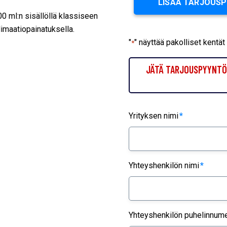
LISÄÄ TARJOUS
0 ml:n sisällöllä klassiseen
limaatiopainatuksella.
"
" näyttää pakolliset kentät
*
JÄTÄ TARJOUSPYYNTÖ 
Yrityksen nimi
*
Yhteyshenkilön nimi
*
Yhteyshenkilön puhelinnum