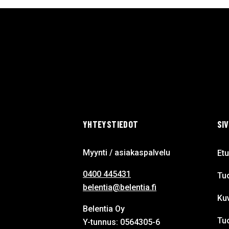
YHTEYSTIEDOT
SI
Myynti / asiakaspalvelu
Etu
0400 445431
Tuo
belentia@belentia.fi
Ku
Belentia Oy
Tu
Y-tunnus: 0564305-6