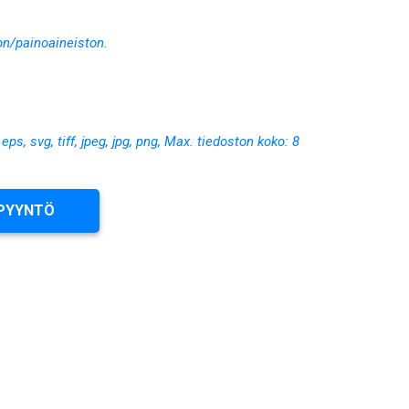
on/painoaineiston.
, eps, svg, tiff, jpeg, jpg, png, Max. tiedoston koko: 8
PYYNTÖ