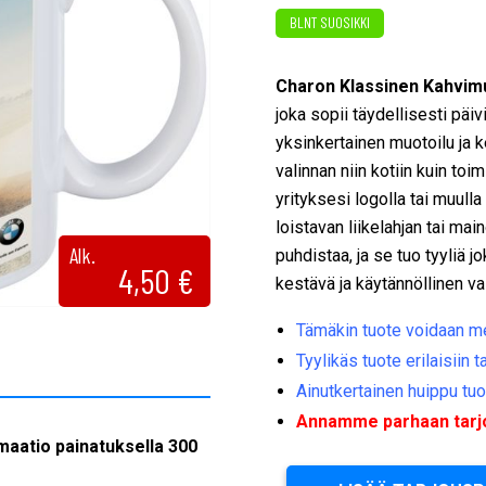
BLNT SUOSIKKI
Charon Klassinen Kahvimu
joka sopii täydellisesti päiv
yksinkertainen muotoilu ja k
valinnan niin kotiin kuin to
yrityksesi logolla tai muulla
loistavan liikelahjan tai ma
Alk.
puhdistaa, ja se tuo tyyliä
4,50
€
kestävä ja käytännöllinen va
Tämäkin tuote voidaan mer
Tyylikäs tuote erilaisiin t
Ainutkertainen huippu tu
Annamme parhaan tarjou
maatio painatuksella 300