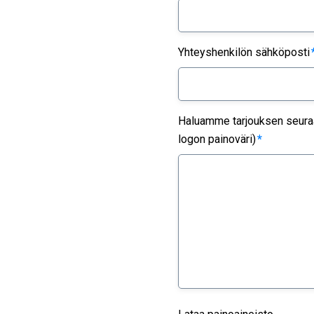
Yhteyshenkilön sähköposti
Haluamme tarjouksen seuraav
logon painoväri)
*