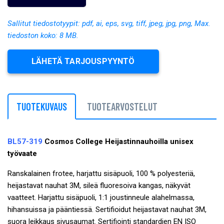
Sallitut tiedostotyypit: pdf, ai, eps, svg, tiff, jpeg, jpg, png, Max.
tiedoston koko: 8 MB.
LÄHETÄ TARJOUSPYYNTÖ
TUOTEKUVAUS
TUOTEARVOSTELUT
BL57-319
Cosmos College Heijastinnauhoilla unisex
työvaate
Ranskalainen frotee, harjattu sisäpuoli, 100 % polyesteriä,
heijastavat nauhat 3M, sileä fluoresoiva kangas, näkyvät
vaatteet. Harjattu sisäpuoli, 1:1 joustinneule alahelmassa,
hihansuissa ja pääntiessä. Sertifioidut heijastavat nauhat 3M,
suora leikkaus sivusaumat. Sertifiointi standardien EN ISO