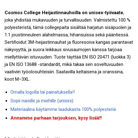
Cosmos College Heijastinnauhoilla on unisex-työvaate
,
joka yhdistää mukavuuden ja turvallisuuden. Valmistettu 100 %
polyesteristä, tämä collegepaita sisältää harjatun sisäpuolen ja
1:1 joustinneuleen alahelmassa, hihansuissa sekä pääntiessä.
Sertifioidut 3M-heijastinnauhat ja fluoresoiva kangas parantavat
näkyvyyttä, ja suora leikkaus sivusaumojen kanssa tarjoaa
miellyttävän istuvuuden. Tuote täyttää EN ISO 20471 (luokka 3)
ja EN ISO 13688 -standardit, mikä takaa sen soveltuvuuden
vaativiin työolosuhteisiin. Saatavilla keltaisena ja oranssina,
koot M–3XL.
Omalla logolla tai painatuksella!!
Sopii naisille ja miehille (unisex)
Materiaalina käytämme laadukasta 100% polyesteriä
Annamme parhaan tarjouksen, kysy lisää!!