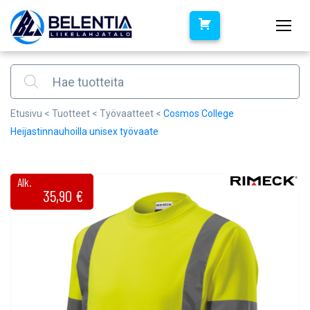
Products search
Etusivu
<
Tuotteet
<
Työvaatteet
<
Cosmos College
Heijastinnauhoilla unisex työvaate
Alk.
35,90
€