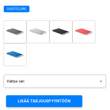
SUOSITTELEMME
LISÄÄ TARJOUSPYYNTÖÖN