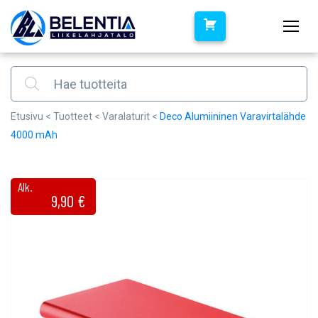
Products search
Etusivu
<
Tuotteet
<
Varalaturit
<
Deco Alumiininen Varavirtalähde
4000 mAh
Alk.
9,90
€