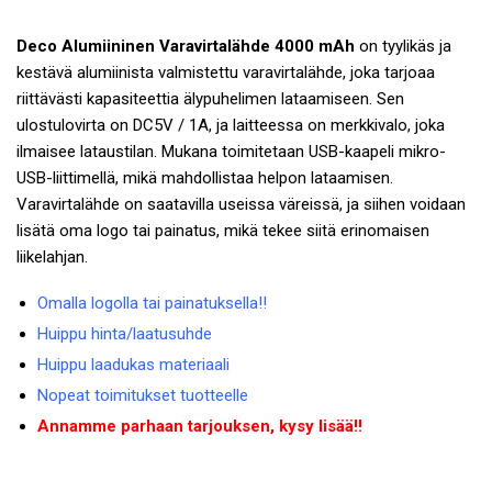
Deco Alumiininen Varavirtalähde 4000 mAh
on tyylikäs ja
kestävä alumiinista valmistettu varavirtalähde, joka tarjoaa
riittävästi kapasiteettia älypuhelimen lataamiseen. Sen
ulostulovirta on DC5V / 1A, ja laitteessa on merkkivalo, joka
ilmaisee lataustilan. Mukana toimitetaan USB-kaapeli mikro-
USB-liittimellä, mikä mahdollistaa helpon lataamisen.
Varavirtalähde on saatavilla useissa väreissä, ja siihen voidaan
lisätä oma logo tai painatus, mikä tekee siitä erinomaisen
liikelahjan.
Omalla logolla tai painatuksella!!
Huippu hinta/laatusuhde
Huippu laadukas materiaali
Nopeat toimitukset tuotteelle
Annamme parhaan tarjouksen, kysy lisää!!