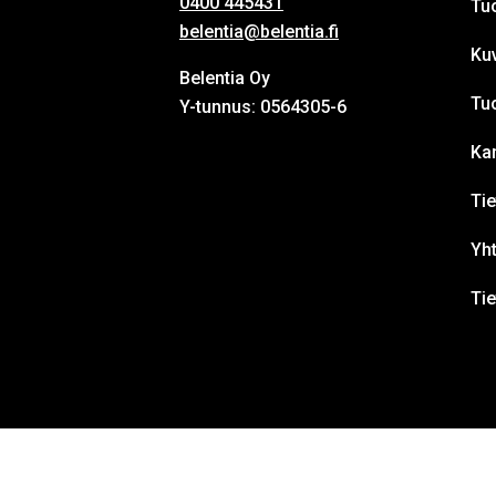
0400 445431
Tuo
belentia@belentia.fi
Ku
Belentia Oy
Tu
Y-tunnus: 0564305-6
Ka
Tie
Yht
Ti