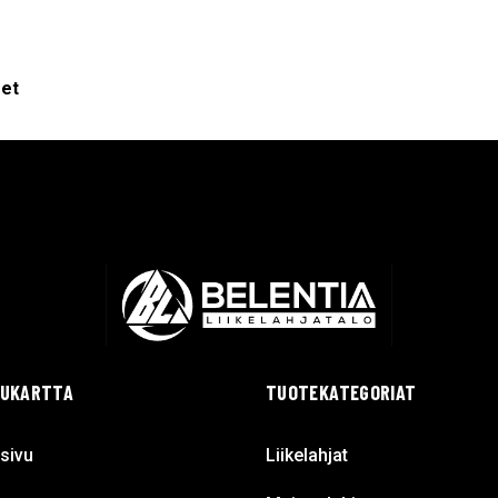
eet
VUKARTTA
TUOTEKATEGORIAT
sivu
Liikelahjat