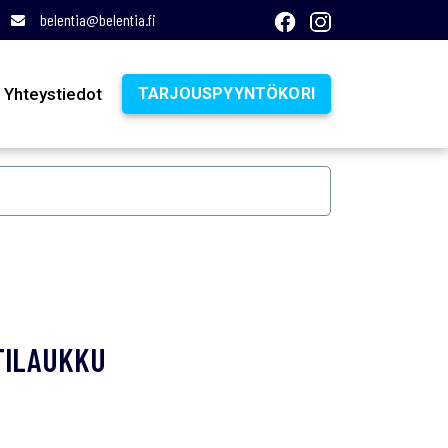
belentia@belentia.fi
Yhteystiedot
TARJOUSPYYNTÖKORI
TILAUKKU