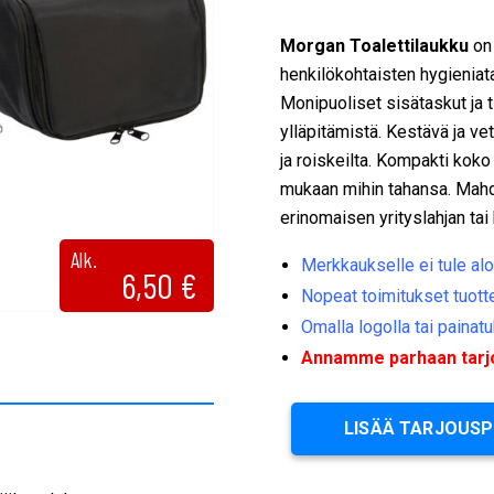
Morgan Toalettilaukku
on 
henkilökohtaisten hygieniat
Monipuoliset sisätaskut ja t
ylläpitämistä. Kestävä ja ve
ja roiskeilta. Kompakti koko
mukaan mihin tahansa. Mahdo
erinomaisen yrityslahjan tai
Alk.
Merkkaukselle ei tule alo
6,50
€
Nopeat toimitukset tuott
Omalla logolla tai painatu
Annamme parhaan tarjou
LISÄÄ TARJOUS