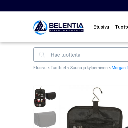
Etusivu
Tuott
Products search
Etusivu
<
Tuotteet
<
Sauna ja kylpeminen
<
Morgan T