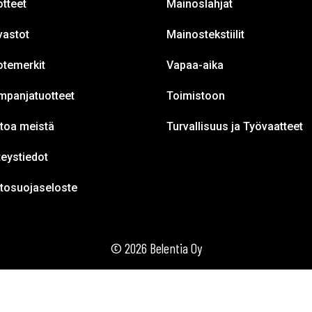
tteet
Mainoslahjat
vastot
Mainostekstiilit
otemerkit
Vapaa-aika
mpanjatuotteet
Toimistoon
toa meistä
Turvallisuus ja Työvaatteet
eystiedot
etosuojaseloste
© 2026 Belentia Oy