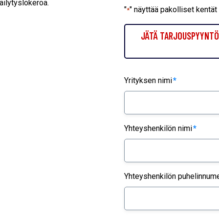
äilytyslokeroa.
"
" näyttää pakolliset kentät
*
JÄTÄ TARJOUSPYYNTÖ 
Yrityksen nimi
*
Yhteyshenkilön nimi
*
Yhteyshenkilön puhelinnum