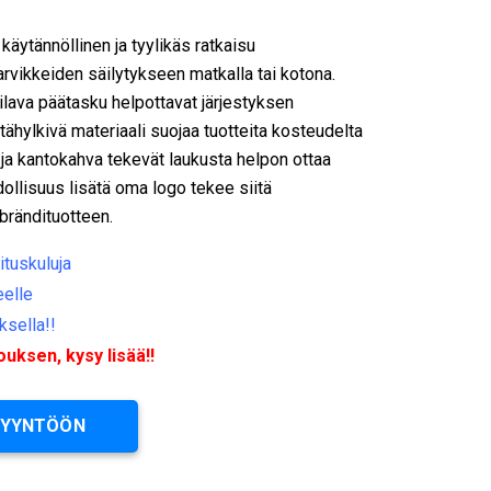
käytännöllinen ja tyylikäs ratkaisu
arvikkeiden säilytykseen matkalla tai kotona.
ilava päätasku helpottavat järjestyksen
ttähylkivä materiaali suojaa tuotteita kosteudelta
 ja kantokahva tekevät laukusta helpon ottaa
llisuus lisätä oma logo tekee siitä
 brändituotteen.
ituskuluja
eelle
ksella!!
ksen, kysy lisää!!
PYYNTÖÖN