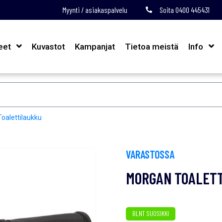
Myynti / asiakaspalvelu
Soita 0400 445431
eet
Kuvastot
Kampanjat
Tietoa meistä
Info
oalettilaukku
VARASTOSSA
MORGAN TOALET
BLNT SUOSIKKI