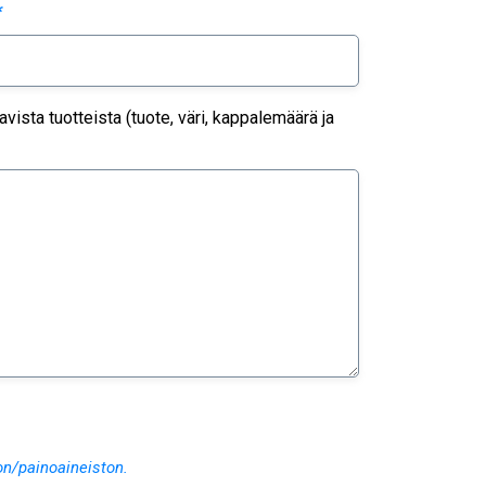
*
ista tuotteista (tuote, väri, kappalemäärä ja
on/painoaineiston.