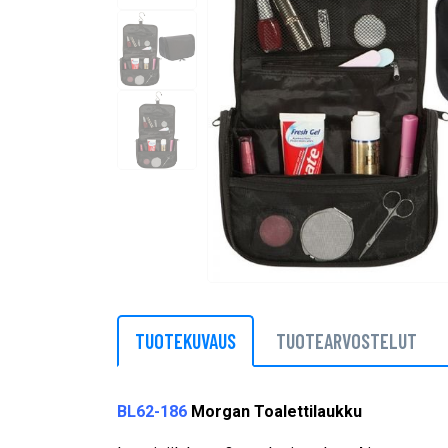
TUOTEKUVAUS
TUOTEARVOSTELUT
BL62-186
Morgan Toalettilaukku