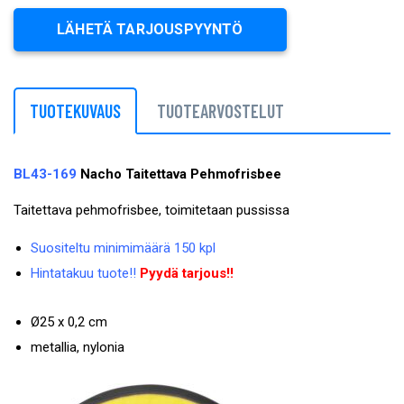
LÄHETÄ TARJOUSPYYNTÖ
TUOTEKUVAUS
TUOTEARVOSTELUT
BL43-169
Nacho Taitettava Pehmofrisbee
Taitettava pehmofrisbee, toimitetaan pussissa
Suositeltu minimimäärä 150 kpl
Hintatakuu tuote!!
Pyydä tarjous!!
Ø25 x 0,2 cm
metallia, nylonia