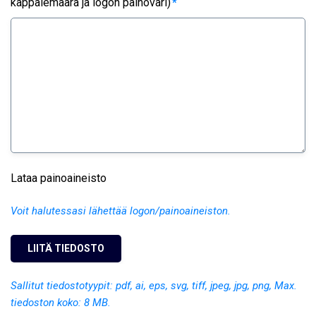
kappalemäärä ja logon painoväri)
*
Lataa painoaineisto
Voit halutessasi lähettää logon/painoaineiston.
Sallitut tiedostotyypit: pdf, ai, eps, svg, tiff, jpeg, jpg, png, Max.
tiedoston koko: 8 MB.