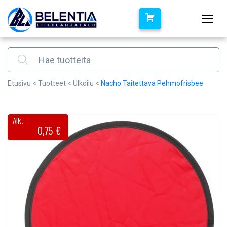
Products search
Etusivu
<
Tuotteet
<
Ulkoilu
<
Nacho Taitettava Pehmofrisbee
Alk.
0,75
€