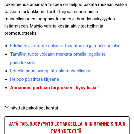
rakenteensa ansiosta frisbee on helppo pakata mukaan vaikka
taskuun tai laukkuun. Tuote tarjoaa erinomaisen
mahdollisuuden logopainatukseen ja brändin näkyvyyden
lisäämiseen. Mainio valinta kesän aktiviteetteihin ja
promotuotteeksi!
Edullinen jakotuote erilaisiin tapahtumiin ja markkinointiin
Tämäkin tuote voidaan merkata omalla logolla tai
painatuksella
Logolle suuri painopinta-ala mahdollisuus
Helppo postittaa kirjeenä
Annamme parhaan tarjouksen, kysy lisää!!
"
" näyttää pakolliset kentät
*
JÄTÄ TARJOUSPYYNTÖ LOMAKKEELLA, NIIN OTAMME SINUUN
PIAN YHTEYTTÄ!