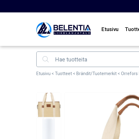
Etusivu
Tuott
Products search
Etusivu
<
Tuotteet
<
Brändit/Tuotemerkit
<
Orrefors