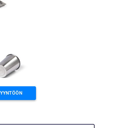
PYYNTÖÖN