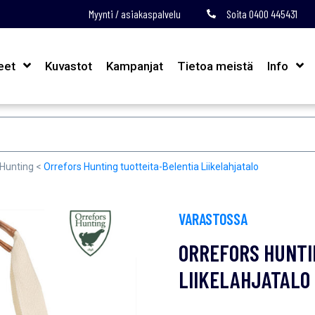
Myynti / asiakaspalvelu
Soita 0400 445431
eet
Kuvastot
Kampanjat
Tietoa meistä
Info
 Hunting
<
Orrefors Hunting tuotteita-Belentia Liikelahjatalo
VARASTOSSA
ORREFORS HUNTI
LIIKELAHJATALO