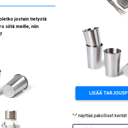
oletko jostain tietystä
 siitä meille, niin
t!
LISÄÄ TARJOUS
"
" näyttää pakolliset kentät
*