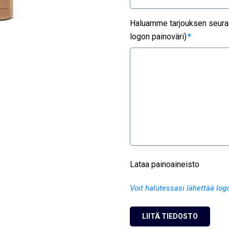
Haluamme tarjouksen seuraav
logon painoväri)
*
Lataa painoaineisto
Voit halutessasi lähettää log