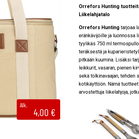
Orrefors Hunting tuotteita
Liikelahjatalo
Orrefors Hunting
tarjoaa l
eränkävijöille ja luonnossa 
tyylikäs 750 ml termospullo
teräksestä ja kuparieristety
pitkään kuumina. Lisäksi tarj
leikkurit, vasaran, pienen kir
sekä tölkinavaajan, tehden s
kotikäyttöön. Nämä tuotteet 
arvostettuja liikelahjoja, jo
Alk.
4,00
€