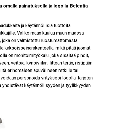
 omalla painatuksella ja logolla-Belentia
aadukkaita ja käytännöllisiä tuotteita
liikkujille. Valikoimaan kuuluu muun muassa
, joka on valmistettu ruostumattomasta
llä kaksoisseinärakenteella, mikä pitää juomat
olla on monitoimityökalu, joka sisältää pihdit,
veen, veitsiä, kynsiviilan, litteän terän, ristipään
iitä erinomaisen apuvälineen retkille tai
voidaan personoida yrityksesi logolla, tarjoten
tka yhdistävät käytännöllisyyden ja tyylikkyyden.