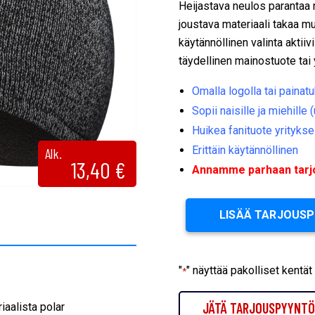
Heijastava neulos parantaa
joustava materiaali takaa mu
käytännöllinen valinta aktii
täydellinen mainostuote tai y
Omalla logolla tai painatu
Sopii naisille ja miehille 
Huikea fanituote yrityksel
Erittäin käytännöllinen
Alk.
13,40
€
Annamme parhaan tarjou
LISÄÄ TARJOUS
"
" näyttää pakolliset kentät
*
JÄTÄ TARJOUSPYYNTÖ 
iaalista polar