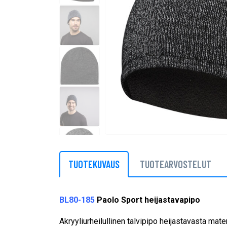
TUOTEKUVAUS
TUOTEARVOSTELUT
BL80-185
Paolo Sport heijastavapipo
Akryyliurheilullinen talvipipo heijastavasta mater