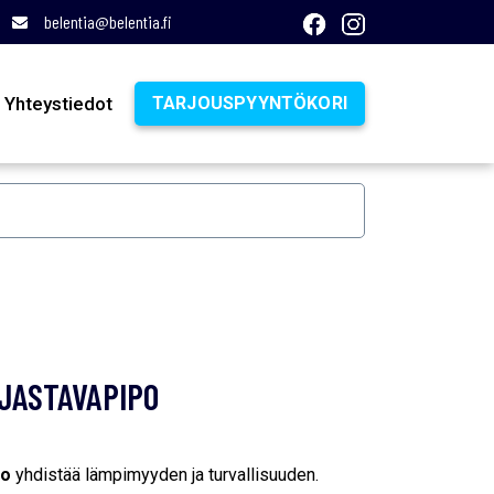
belentia@belentia.fi
Yhteystiedot
TARJOUSPYYNTÖKORI
IJASTAVAPIPO
po
yhdistää lämpimyyden ja turvallisuuden.