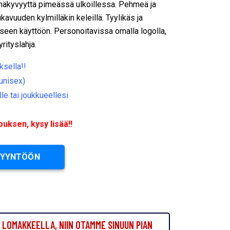
 näkyvyyttä pimeässä ulkoillessa. Pehmeä ja
kavuuden kylmilläkin keleillä. Tyylikäs ja
viseen käyttöön. Personoitavissa omalla logolla,
rityslahja.
ksella!!
(unisex)
le tai joukkueellesi
ksen, kysy lisää!!
PYYNTÖÖN
LOMAKKEELLA, NIIN OTAMME SINUUN PIAN