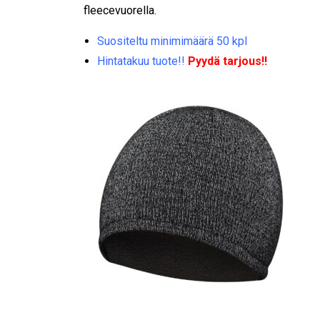
fleecevuorella.
Suositeltu minimimäärä 50 kpl
Hintatakuu tuote!!
Pyydä tarjous!!