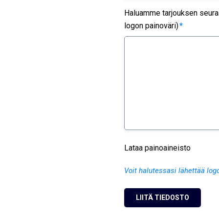
Haluamme tarjouksen seuraav
logon painoväri)
*
Lataa painoaineisto
Voit halutessasi lähettää log