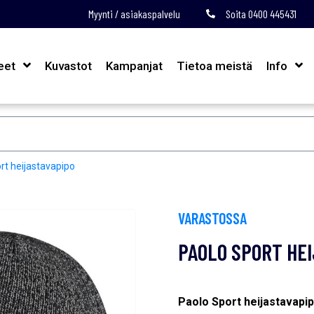
Myynti / asiakaspalvelu
Soita 0400 445431
eet
Kuvastot
Kampanjat
Tietoa meistä
Info
rt heijastavapipo
VARASTOSSA
PAOLO SPORT HE
Paolo Sport heijastavapi