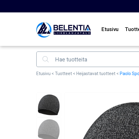
Etusivu
Tuott
Products search
Etusivu
<
Tuotteet
<
Heijastavat tuotteet
<
Paolo Spo