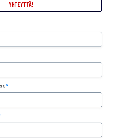
YHTEYTTÄ!
ero
*
*