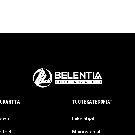
VUKARTTA
TUOTEKATEGORIAT
sivu
Liikelahjat
tteet
Mainoslahjat