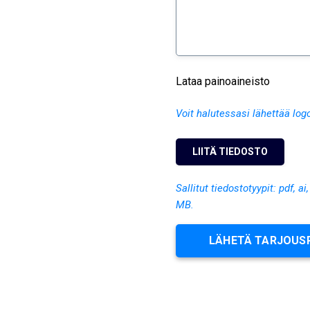
Lataa painoaineisto
Voit halutessasi lähettää log
Sallitut tiedostotyypit: pdf, ai
MB.
LÄHETÄ TARJOUS