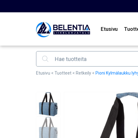
Etusivu
Tuott
Products search
Etusivu
<
Tuotteet
<
Retkeily
<
Pioni Kylmälaukku lyhy