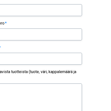
ero
*
*
ista tuotteista (tuote, väri, kappalemäärä ja