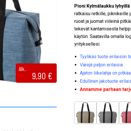
Pioni Kylmälaukku lyhyillä
ratkaisu retkille, piknikeill
ruoat ja juomat viileinä pit
tekevät kantamisesta helppo
käytön. Saatavilla omalla lo
yrityksellesi.
Tyylikäs tuote erilaisiin t
Värejä paljon erilaisia
Alk.
9,90
€
Ajaton liikelahja on pitkäa
Edullinen jakotuote erilai
Annamme parhaan tarjou