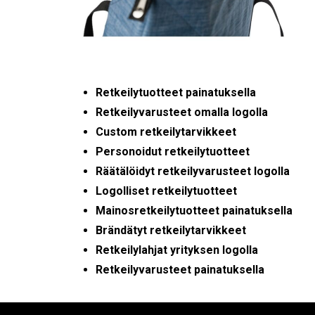
Retkeilytuotteet painatuksella
Retkeilyvarusteet omalla logolla
Custom retkeilytarvikkeet
Personoidut retkeilytuotteet
Räätälöidyt retkeilyvarusteet logolla
Logolliset retkeilytuotteet
Mainosretkeilytuotteet painatuksella
Brändätyt retkeilytarvikkeet
Retkeilylahjat yrityksen logolla
Retkeilyvarusteet painatuksella