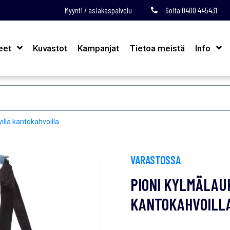
Myynti / asiakaspalvelu
Soita 0400 445431
eet
Kuvastot
Kampanjat
Tietoa meistä
Info
illä kantokahvoilla
VARASTOSSA
PIONI KYLMÄLAU
KANTOKAHVOILL