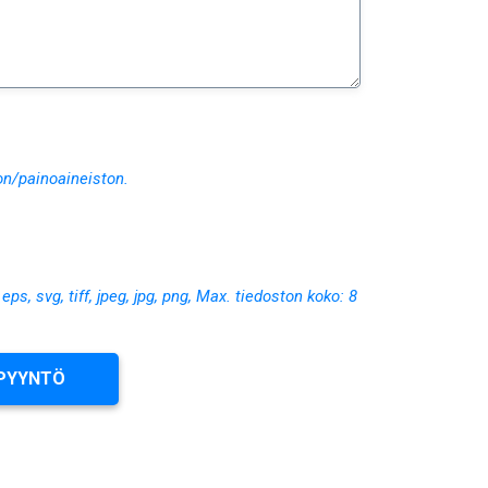
on/painoaineiston.
, eps, svg, tiff, jpeg, jpg, png, Max. tiedoston koko: 8
PYYNTÖ