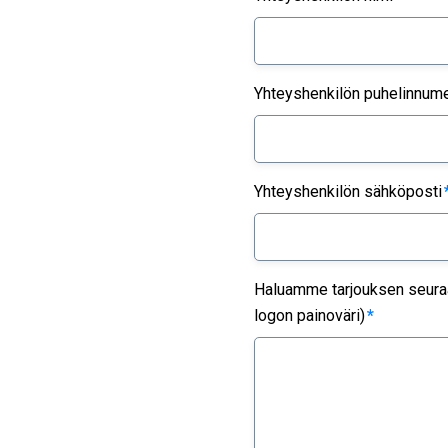
Yhteyshenkilön puhelinnum
Yhteyshenkilön sähköposti
Haluamme tarjouksen seuraav
logon painoväri)
*