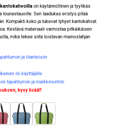
 kantokahvoilla
on käytännöllinen ja tyylikäs
e ja lounastauoille. Sen laadukas eristys pitää
kään. Kompakti koko ja tukevat lyhyet kantokahvat
a. Kestävä materiaali varmistaa pitkäikäisen
golla, mikä tekee siitä loistavan mainoslahjan
apahtumiin ja tilanteisiin
ikainen ilo käyttäjälle
siin tapahtumiin ja markkinointiin
ksen, kysy lisää!!