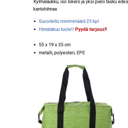
Kylmälaukku, iso lokero ja yksi pieni tasku edes
kantohihnaa
Suositeltu minimimäärä 25 kpl
Hintatakuu tuote!!
Pyydä tarjous!!
55 x 19 x 35 cm
metalli, polyesteri, EPE