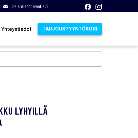
belentia@belentia.fi
Yhteystiedot
TARJOUSPYYNTÖKORI
KKU LYHYILLÄ
A