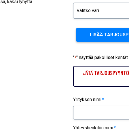
sä, kaksi lyhyttä
LISÄÄ TARJOUS
"
" näyttää pakolliset kentät
*
JÄTÄ TARJOUSPYYNTÖ 
Yrityksen nimi
*
Yhteyshenkilön nimi
*