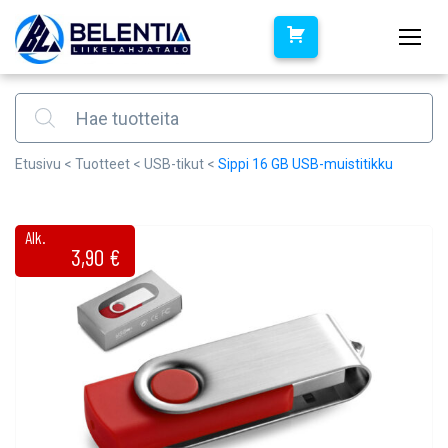
Products search
Etusivu
<
Tuotteet
<
USB-tikut
<
Sippi 16 GB USB-muistitikku
Alk.
3,90
€