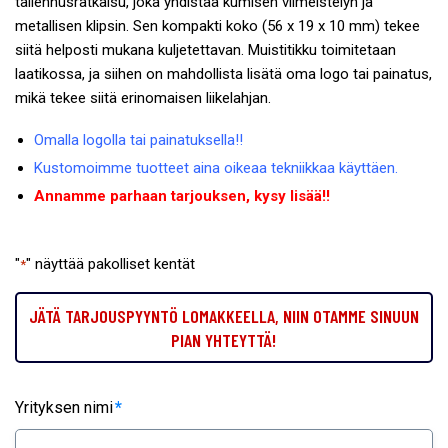
tallennusratkaisu, joka yhdistää kumisen viimeistelyn ja
metallisen klipsin. Sen kompakti koko (56 x 19 x 10 mm) tekee
siitä helposti mukana kuljetettavan. Muistitikku toimitetaan
laatikossa, ja siihen on mahdollista lisätä oma logo tai painatus,
mikä tekee siitä erinomaisen liikelahjan.
Omalla logolla tai painatuksella!!
Kustomoimme tuotteet aina oikeaa tekniikkaa käyttäen.
Annamme parhaan tarjouksen, kysy lisää!!
"
" näyttää pakolliset kentät
*
JÄTÄ TARJOUSPYYNTÖ LOMAKKEELLA, NIIN OTAMME SINUUN
PIAN YHTEYTTÄ!
Yrityksen nimi
*