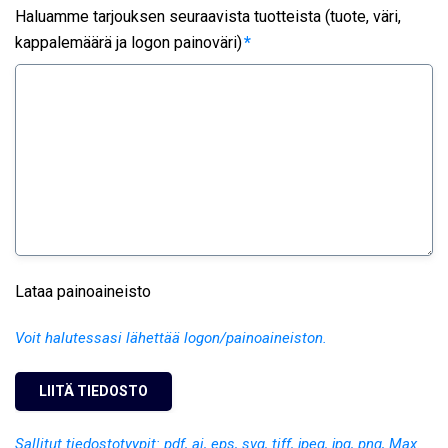
Haluamme tarjouksen seuraavista tuotteista (tuote, väri,
kappalemäärä ja logon painoväri)
*
Lataa painoaineisto
Voit halutessasi lähettää logon/painoaineiston.
Sallitut tiedostotyypit: pdf, ai, eps, svg, tiff, jpeg, jpg, png, Max.