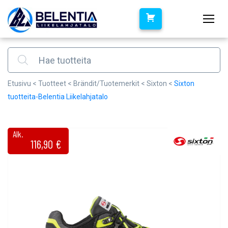
Products search
Etusivu
<
Tuotteet
<
Brändit/Tuotemerkit
<
Sixton
<
Sixton
tuotteita-Belentia Liikelahjatalo
Alk.
116,90
€