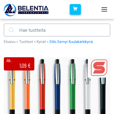
Products search
Etusivu
<
Tuotteet
<
Kynät
<
Stilo Semyr Kuulakärkikynä
Alk.
1,09
€