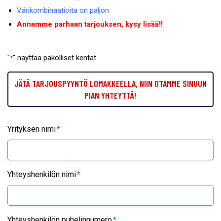
Värikombinaatioita on paljon
Annamme parhaan tarjouksen, kysy lisää!!
"
" näyttää pakolliset kentät
*
JÄTÄ TARJOUSPYYNTÖ LOMAKKEELLA, NIIN OTAMME SINUUN
PIAN YHTEYTTÄ!
Yrityksen nimi
*
Yhteyshenkilön nimi
*
Yhteyshenkilön puhelinnumero
*