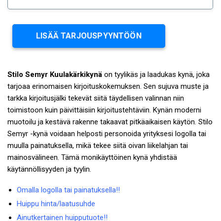
LISÄÄ TARJOUSPYYNTÖÖN
Stilo Semyr Kuulakärkikynä
on tyylikäs ja laadukas kynä, joka
tarjoaa erinomaisen kirjoituskokemuksen. Sen sujuva muste ja
tarkka kirjoitusjälki tekevät siitä täydellisen valinnan niin
toimistoon kuin päivittäisiin kirjoitustehtäviin. Kynän moderni
muotoilu ja kestävä rakenne takaavat pitkäaikaisen käytön. Stilo
Semyr -kynä voidaan helposti personoida yrityksesi logolla tai
muulla painatuksella, mikä tekee siitä oivan liikelahjan tai
mainosvälineen. Tämä monikäyttöinen kynä yhdistää
käytännöllisyyden ja tyylin.
Omalla logolla tai painatuksella!!
Huippu hinta/laatusuhde
Ainutkertainen huipputuote!!