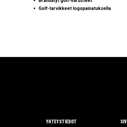
Brändätyt golf-varusteet
Golf-tarvikkeet logopainatuksella
YHTEYSTIEDOT
SI