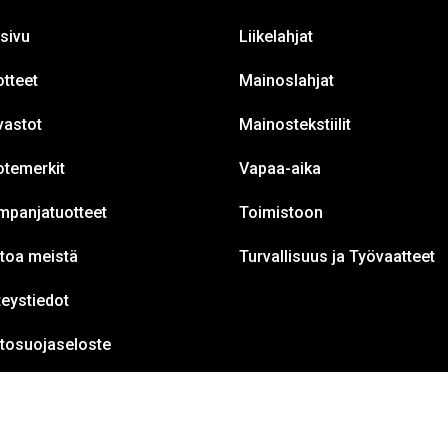
sivu
Liikelahjat
tteet
Mainoslahjat
vastot
Mainostekstiilit
otemerkit
Vapaa-aika
mpanjatuotteet
Toimistoon
toa meistä
Turvallisuus ja Työvaatteet
eystiedot
etosuojaseloste
© 2026 Belentia Oy