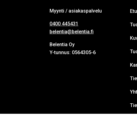
Myynti / asiakaspalvelu
Etu
0400 445431
Tuo
belentia@belentia.fi
Ku
Belentia Oy
Tu
Y-tunnus: 0564305-6
Ka
Tie
Yht
Ti