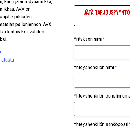
n, kuori ja aerodynamiikka,
kniikkaa. AVX on
JÄTÄ TARJOUSPYYNTÖ 
sijalle pituuden,
matalan pallonlennon. AVX
ksi lentäväksi, vähiten
Yrityksen nimi
*
ksi.
a
natusta
Yhteyshenkilön nimi
*
Yhteyshenkilön puhelinnum
Yhteyshenkilön sähköposti