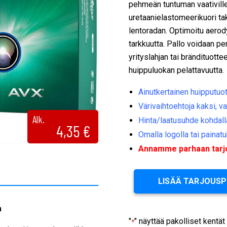
pehmeän tuntuman vaativille 
uretaanielastomeerikuori t
lentoradan. Optimoitu aerod
tarkkuutta. Pallo voidaan pe
yrityslahjan tai brändituotte
huippuluokan pelattavuutta.
Ainutkertainen huipputuot
Värivaihtoehtoja kaksi, va
Alk.
Hinta/laatusuhde kohdal
4,35
€
Omalla logolla tai painatu
Annamme parhaan tarjou
LISÄÄ TARJOUS
a
"
" näyttää pakolliset kentät
*