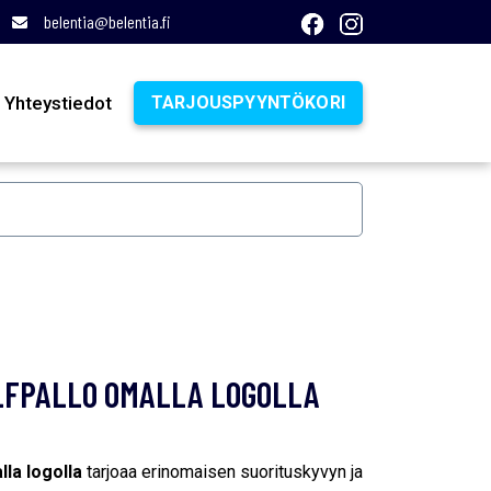
belentia@belentia.fi
Yhteystiedot
TARJOUSPYYNTÖKORI
OLFPALLO OMALLA LOGOLLA
lla logolla
tarjoaa erinomaisen suorituskyvyn ja