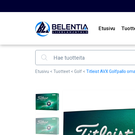
Etusivu
Tuott
Products search
Etusivu
<
Tuotteet
<
Golf
<
Titleist AVX Golfpallo omal