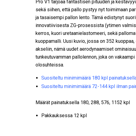
Pro V1 tarjoaa fantastisen pituuden ja kestävyyd
sekä siihen, että pallo pystyy nyt toimimaan pa
ja tasaisempi pallon lento. Tämä edistynyt suor
innovatiivisesta ZG-prosessista (ytimen valmi
kerros, kuori uretaanielastomeeri, sekä palloma
kuoppamalli. Uusi kuvio, jossa on 352 kuoppaa,
akseliin, nämä uudet aerodynaamiset ominaisuu
tunkeutuvamman pallolennon, joka on vakaampi 
olosuhteissa.
Suositeltu minimimäärä 180 kpl painatuksell
Suositeltu minimimäärä 72-144 kpl ilman pai
Määrät painatuksella 180, 288, 576, 1152 kpl
Pakkauksessa 12 kpl