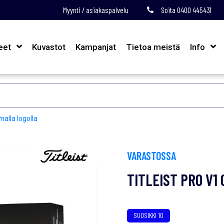
Myynti / asiakaspalvelu
Soita 0400 445431
eet
Kuvastot
Kampanjat
Tietoa meistä
Info
malla logolla
VARASTOSSA
TITLEIST PRO V1
SUOSIKKI 10