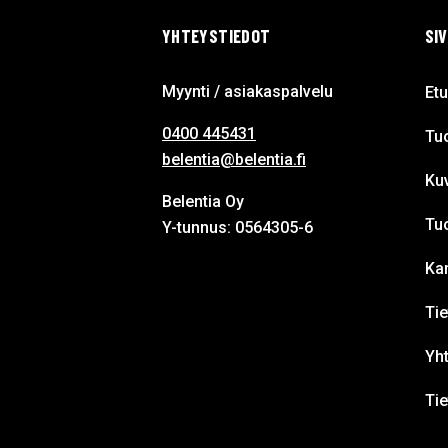
YHTEYSTIEDOT
SI
Myynti / asiakaspalvelu
Etu
0400 445431
Tuo
belentia@belentia.fi
Ku
Belentia Oy
Tu
Y-tunnus: 0564305-6
Ka
Tie
Yht
Ti