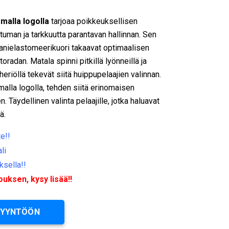
omalla logolla
tarjoaa poikkeuksellisen
tuman ja tarkkuutta parantavan hallinnan. Sen
anielastomeerikuori takaavat optimaalisen
toradan. Matala spinni pitkillä lyönneillä ja
riöllä tekevät siitä huippupelaajien valinnan.
alla logolla, tehden siitä erinomaisen
n. Täydellinen valinta pelaajille, jotka haluavat
ä.
e!!
li
ksella!!
ksen, kysy lisää!!
PYYNTÖÖN