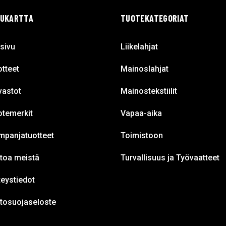
VUKARTTA
TUOTEKATEGORIAT
sivu
Liikelahjat
tteet
Mainoslahjat
vastot
Mainostekstiilit
otemerkit
Vapaa-aika
mpanjatuotteet
Toimistoon
toa meistä
Turvallisuus ja Työvaatteet
eystiedot
etosuojaseloste