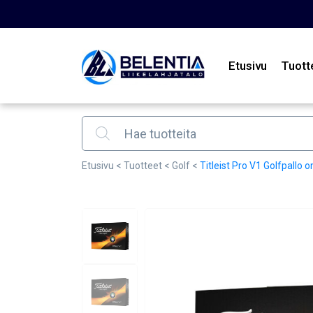
Etusivu
Tuott
Products search
Etusivu
<
Tuotteet
<
Golf
<
Titleist Pro V1 Golfpallo o