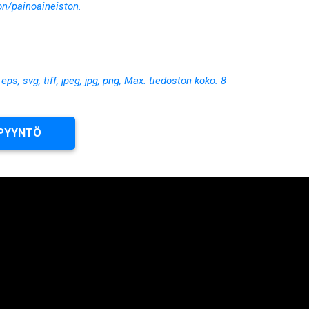
on/painoaineiston.
, eps, svg, tiff, jpeg, jpg, png, Max. tiedoston koko: 8
PYYNTÖ