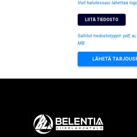
Voit halutessasi lähettää log
Sallitut tiedostotyypit: pdf, ai
MB.
LÄHETÄ TARJOUS