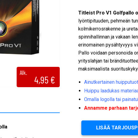
Titleist Pro V1 Golfpallo 
lyöntipituuden, pehmeän tun
kolmikerrosrakenne ja ureta
spinnihallinnan ja vakaan len
erinomainen pysähtyvyys vihe
Pallo voidaan personoida om
yrityslahjan tai brändituottee
maksimaalista suorituskyky
Alk.
4,95
€
Ainutkertainen huipputuot
Huippu laadukas materiaa
Omalla logolla tai painatu
Annamme parhaan tarjou
olla
LISÄÄ TARJOUS