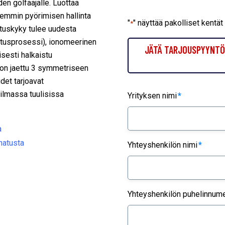
en golfaajalle. Luottaa
remmin pyörimisen hallinta
"
" näyttää pakolliset kentät
*
ituskyky tulee uudesta
stusprosessi), ionomeerinen
JÄTÄ TARJOUSPYYNTÖ 
isesti halkaistu
 on jaettu 3 symmetriseen
det tarjoavat
ilmassa tuulisissa
Yrityksen nimi
*
a
natusta
Yhteyshenkilön nimi
*
Yhteyshenkilön puhelinnum