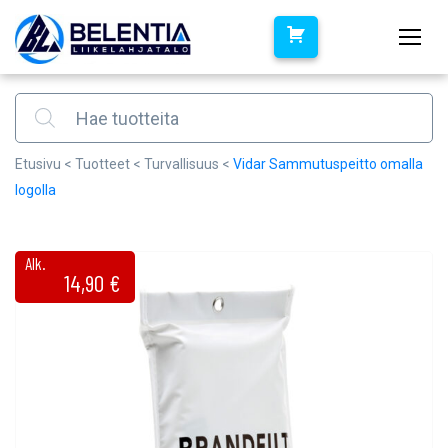
Products search
Etusivu
<
Tuotteet
<
Turvallisuus
<
Vidar Sammutuspeitto omalla
logolla
Alk.
14,90
€