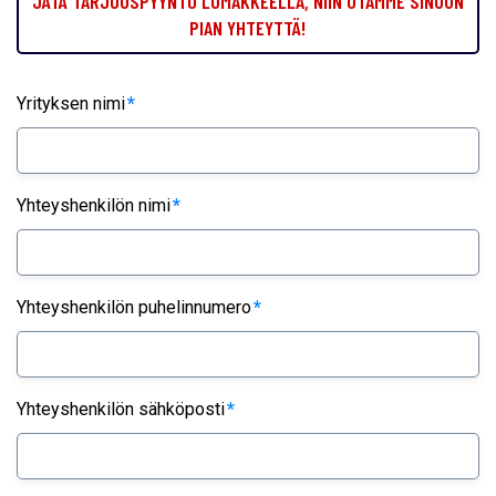
JÄTÄ TARJOUSPYYNTÖ LOMAKKEELLA, NIIN OTAMME SINUUN
PIAN YHTEYTTÄ!
Yrityksen nimi
*
Yhteyshenkilön nimi
*
Yhteyshenkilön puhelinnumero
*
Yhteyshenkilön sähköposti
*