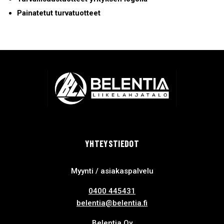
Painatetut turvatuotteet
YHTEYSTIEDOT
Myynti / asiakaspalvelu
0400 445431
belentia@belentia.fi
Belentia Oy