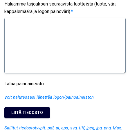
Haluamme tarjouksen seuraavista tuotteista (tuote, väri,
kappalemäärä ja logon painoväri)
*
Lataa painoaineisto
Voit halutessasi lähettää logon/painoaineiston.
Sallitut tiedostotyypit: pdf, ai, eps, svg, tiff, jpeg, jpg, png, Max.