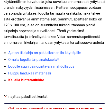
käytännöllinen turvatuote, joka soveltuu erinomaisesti yrityksesi
brändin näkyvyyden lisäämiseen. Peitteen suojapussi voidaan
personoida yrityksesi logolla tai muulla grafiikalla, mikä tekee
siitä erottuvan ja ammattimaisen. Sammutuspeitteen koko on
120 x 180 cm, ja se on suunniteltu tukahduttamaan pieniä
tulipaloja nopeasti ja turvallisesti. Tämä yhdistelmä
turvallisuutta ja brändäystä tekee Vidar-sammutuspeitteestä
erinomaisen liikelahjan tai osan yrityksesi turvallisuusvarusteita.
Ajaton liikelahja on pitkäaikainen ilo käyttäjälle
Omalla logolla tai painatuksella!!
Logolle suuri painopinta-ala mahdollisuus
Huippu laadukas materiaali
Ks. alla hintataulukko
"
" näyttää pakolliset kentät
*