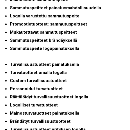
Sammutuspeitteet painatusmahdollisuudella
Logolla varustettu sammutuspeite
Promootiotuotteet: sammutuspeitteet
Mukautettavat sammutuspeitteet
Sammutuspeitteet brändäyksellä
Sammutuspeite logopainatuksella
Turvallisuustuotteet painatuksella
Turvatuotteet omalla logolla
Custom turvallisuustuotteet
Personoidut turvatuotteet
Räätälöidyt turvallisuustuotteet logolla
Logolliset turvatuotteet
Mainosturvatuotteet painatuksella
Brändätyt turvallisuustuotteet
Turvallisuustuotteet yrityksen logolla