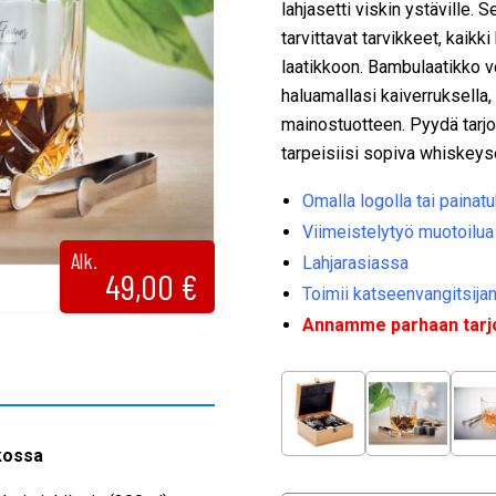
lahjasetti viskin ystäville. S
tarvittavat tarvikkeet, kaik
laatikkoon. Bambulaatikko v
haluamallasi kaiverruksella, 
mainostuotteen. Pyydä tarjo
tarpeisiisi sopiva whiskeyse
Omalla logolla tai painatu
Viimeistelytyö muotoilua
Alk.
Lahjarasiassa
49,00
€
Toimii katseenvangitsija
Annamme parhaan tarjou
kossa