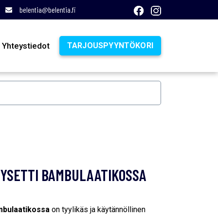
belentia@belentia.fi
Yhteystiedot
TARJOUSPYYNTÖKORI
YSETTI BAMBULAATIKOSSA
mbulaatikossa
on tyylikäs ja käytännöllinen