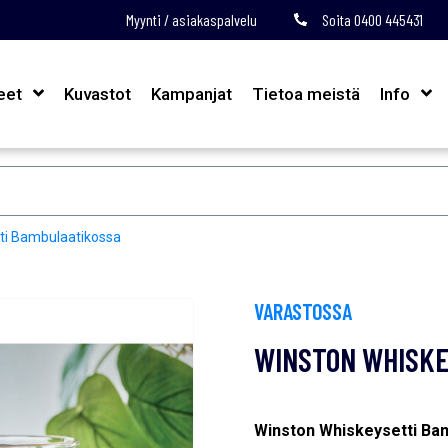
Myynti / asiakaspalvelu
Soita 0400 445431
eet
Kuvastot
Kampanjat
Tietoa meistä
Info
ti Bambulaatikossa
VARASTOSSA
WINSTON WHISKE
Winston Whiskeysetti Ba