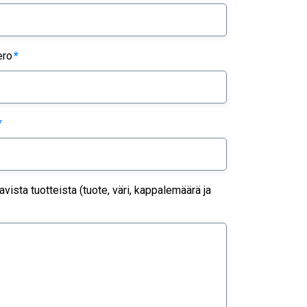
ero
*
*
ista tuotteista (tuote, väri, kappalemäärä ja