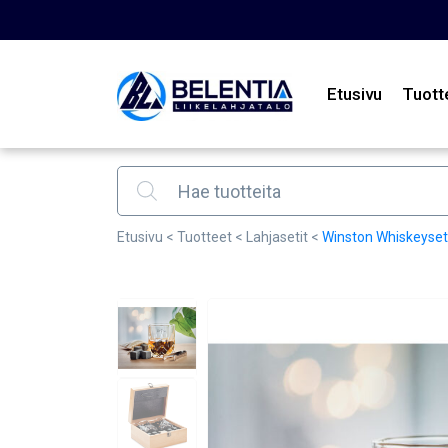
Etusivu
Tuott
Products search
Etusivu
<
Tuotteet
<
Lahjasetit
<
Winston Whiskeyset