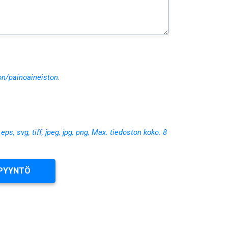
on/painoaineiston.
, eps, svg, tiff, jpeg, jpg, png, Max. tiedoston koko: 8
PYYNTÖ