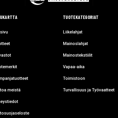
VUKARTTA
TUOTEKATEGORIAT
sivu
Liikelahjat
tteet
Mainoslahjat
vastot
Mainostekstiilit
otemerkit
Vapaa-aika
mpanjatuotteet
Toimistoon
toa meistä
Turvallisuus ja Työvaatteet
eystiedot
etosuojaseloste