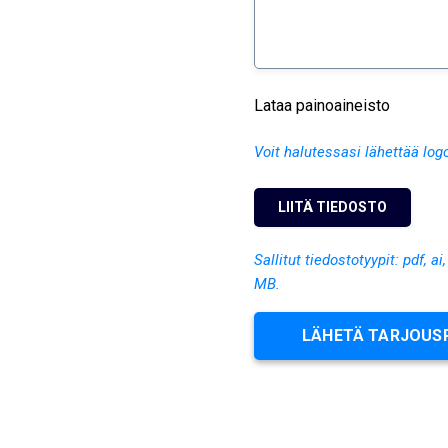
Lataa painoaineisto
Voit halutessasi lähettää log
Sallitut tiedostotyypit: pdf, ai
MB.
LÄHETÄ TARJOUS