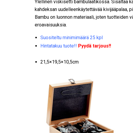
Ylellinen viskisetti bambulaatikossa. Sisältää ka
kahdeksan uudelleenkäytettävää kivijääpalaa, pi
Bambu on luonnon materiaali, joten tuotteiden vä
eroavaisuuksia.
Suositeltu minimimäärä 25 kpl
Hintatakuu tuote!!
Pyydä tarjous!!
21,5×19,5×10,5cm