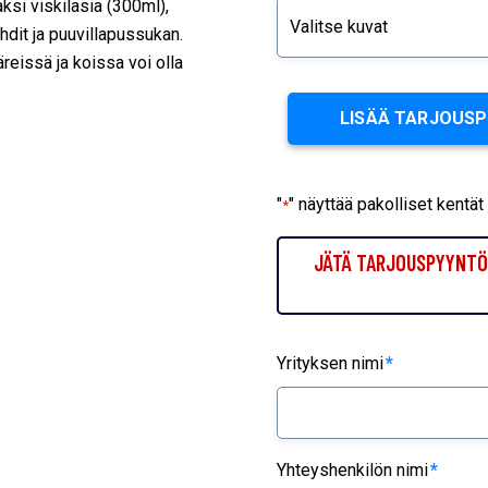
ksi viskilasia (300ml),
hdit ja puuvillapussukan.
reissä ja koissa voi olla
LISÄÄ TARJOUS
"
" näyttää pakolliset kentät
*
JÄTÄ TARJOUSPYYNTÖ 
Yrityksen nimi
*
Yhteyshenkilön nimi
*