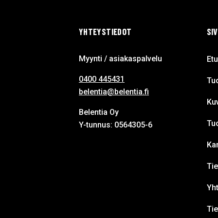
YHTEYSTIEDOT
SI
Myynti / asiakaspalvelu
Etu
0400 445431
Tuo
belentia@belentia.fi
Ku
Belentia Oy
Tu
Y-tunnus: 0564305-6
Ka
Tie
Yht
Ti