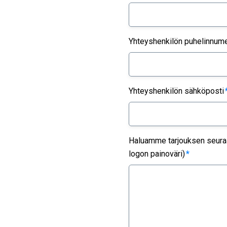
Yhteyshenkilön puhelinnum
Yhteyshenkilön sähköposti
Haluamme tarjouksen seuraav
logon painoväri)
*