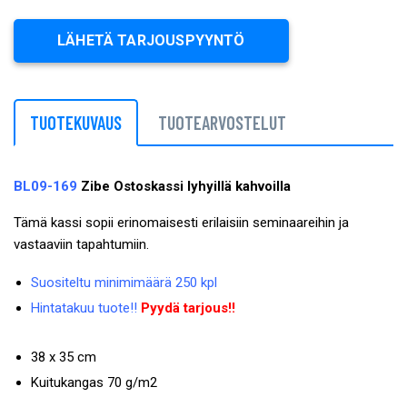
LÄHETÄ TARJOUSPYYNTÖ
TUOTEKUVAUS
TUOTEARVOSTELUT
BL09-169
Zibe Ostoskassi lyhyillä kahvoilla
Tämä kassi sopii erinomaisesti erilaisiin seminaareihin ja
vastaaviin tapahtumiin.
Suositeltu minimimäärä 250 kpl
Hintatakuu tuote!!
Pyydä tarjous!!
38 x 35 cm
Kuitukangas 70 g/m2