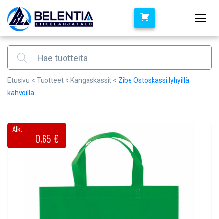
Products search
Etusivu
<
Tuotteet
<
Kangaskassit
<
Zibe Ostoskassi lyhyillä
kahvoilla
Alk.
0,65
€