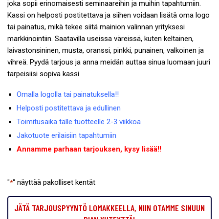
joka sopii erinomaisesti seminaareihin ja muihin tapahtumiin.
Kassi on helposti postitettava ja siihen voidaan lisätä oma logo
tai painatus, mikä tekee siitä mainion valinnan yrityksesi
markkinointiin. Saatavilla useissa väreissä, kuten keltainen,
laivastonsininen, musta, oranssi, pinkki, punainen, valkoinen ja
vihreä. Pyydä tarjous ja anna meidän auttaa sinua luomaan juuri
tarpeisiisi sopiva kassi.
Omalla logolla tai painatuksella!!
Helposti postitettava ja edullinen
Toimitusaika tälle tuotteelle 2-3 viikkoa
Jakotuote erilaisiin tapahtumiin
Annamme parhaan tarjouksen, kysy lisää!!
"
" näyttää pakolliset kentät
*
JÄTÄ TARJOUSPYYNTÖ LOMAKKEELLA, NIIN OTAMME SINUUN