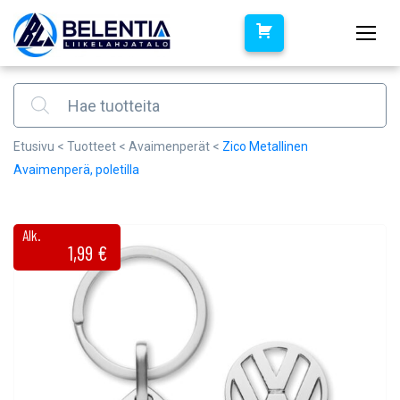
Products search
Etusivu
<
Tuotteet
<
Avaimenperät
<
Zico Metallinen
Avaimenperä, poletilla
Alk.
1,99
€