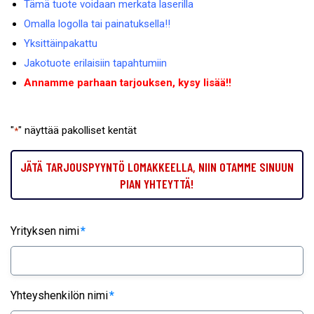
Tämä tuote voidaan merkata laserilla
Omalla logolla tai painatuksella!!
Yksittäinpakattu
Jakotuote erilaisiin tapahtumiin
Annamme parhaan tarjouksen, kysy lisää!!
"
" näyttää pakolliset kentät
*
JÄTÄ TARJOUSPYYNTÖ LOMAKKEELLA, NIIN OTAMME SINUUN
PIAN YHTEYTTÄ!
Yrityksen nimi
*
Yhteyshenkilön nimi
*