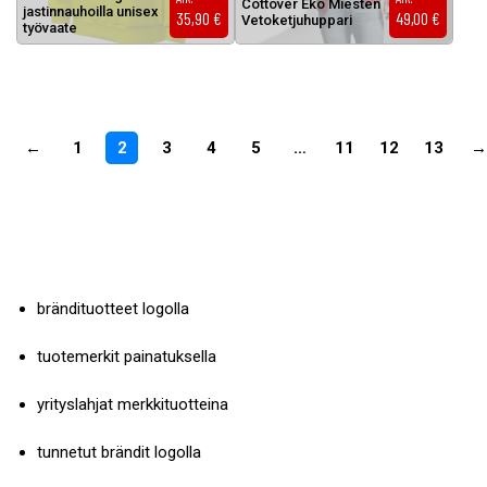
Cot­to­ver Eko Mies­ten
jas­tin­nau­hoil­la uni­sex
35,90
€
49,00
€
Ve­to­ket­ju­hup­pa­ri
työ­vaa­te
←
1
2
3
4
5
…
11
12
13
→
brändituotteet logolla
tuotemerkit painatuksella
yrityslahjat merkkituotteina
tunnetut brändit logolla