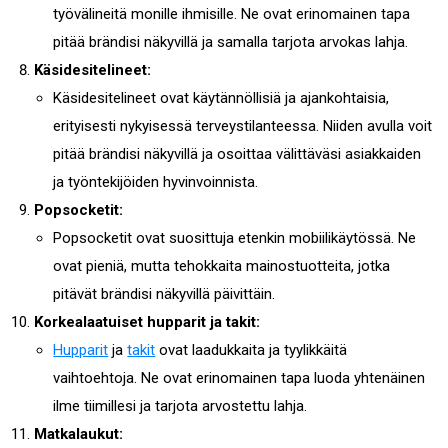
työvälineitä monille ihmisille. Ne ovat erinomainen tapa
pitää brändisi näkyvillä ja samalla tarjota arvokas lahja.
Käsidesitelineet:
Käsidesitelineet ovat käytännöllisiä ja ajankohtaisia,
erityisesti nykyisessä terveystilanteessa. Niiden avulla voit
pitää brändisi näkyvillä ja osoittaa välittäväsi asiakkaiden
ja työntekijöiden hyvinvoinnista.
Popsocketit:
Popsocketit ovat suosittuja etenkin mobiilikäytössä. Ne
ovat pieniä, mutta tehokkaita mainostuotteita, jotka
pitävät brändisi näkyvillä päivittäin.
Korkealaatuiset hupparit ja takit:
Hupparit
ja
takit
ovat laadukkaita ja tyylikkäitä
vaihtoehtoja. Ne ovat erinomainen tapa luoda yhtenäinen
ilme tiimillesi ja tarjota arvostettu lahja.
Matkalaukut: