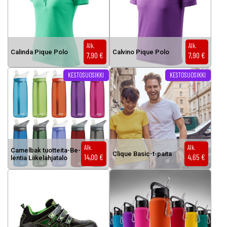
Alk.
Alk.
Ca­lin­da Pi­que Po­lo
Cal­vi­no Pi­que Po­lo
7,90
€
7,90
€
Tällä tuotteella on useampi muunnel
KESTOSUOSIKKI
KESTOSUOSIKKI
Alk.
Alk.
Ca­mel­bak tuot­tei­ta-Be­
Cli­que Ba­sic-t-pai­ta
14,00
€
4,65
€
len­tia Lii­ke­lah­ja­ta­lo