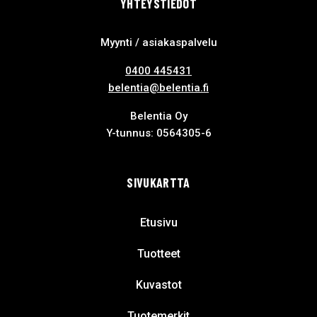
YHTEYSTIEDOT
Myynti / asiakaspalvelu
0400 445431
belentia@belentia.fi
Belentia Oy
Y-tunnus: 0564305-6
SIVUKARTTA
Etusivu
Tuotteet
Kuvastot
Tuotemerkit