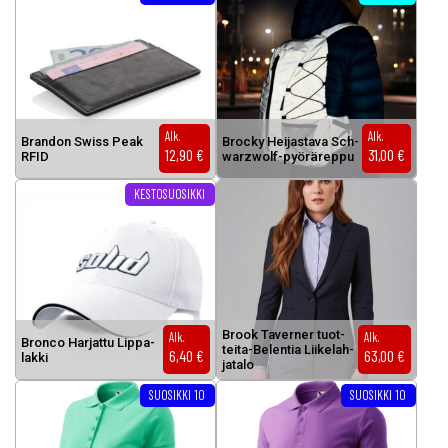
Alk.
Alk.
Bran­don Swiss Peak
Broc­ky Hei­jas­ta­va Sch­
12,90
€
31,00
€
RFID
warz­wolf-pyö­rä­rep­pu
Tällä tuotteella on useampi muunnelma. Voit tehdä valinnat tuottee
KESTOSUOSIKKI
Brook Ta­ver­ner tuot­
Alk.
Alk.
Bron­co Har­jat­tu Lip­pa­
tei­ta-Be­len­tia Lii­ke­lah­
6,40
€
63,00
€
lak­ki
ja­ta­lo
Tällä tuotteella on useampi muunnelma. Voit tehdä valinnat tuottee
Tällä tuotteella on useampi muunnel
SUOSIKKI 10
SUOSIKKI 10