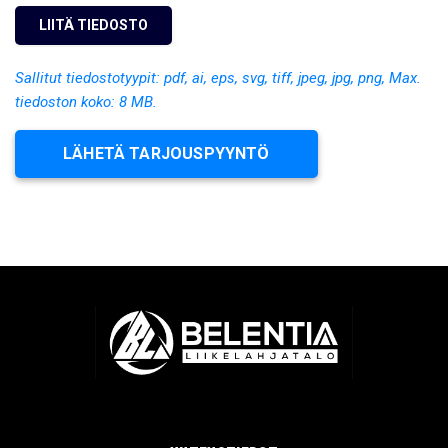
Sallitut tiedostotyypit: pdf, ai, eps, svg, tiff, jpeg, jpg, png, Max.
tiedoston koko: 8 MB.
LÄHETÄ TARJOUSPYYNTÖ