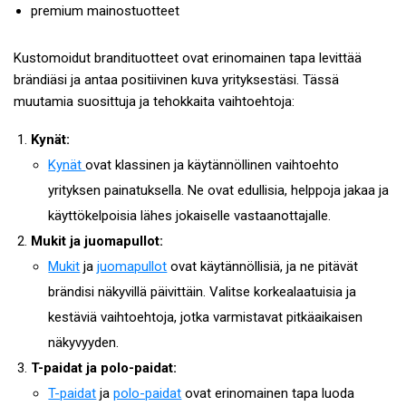
premium mainostuotteet
Kustomoidut brandituotteet ovat erinomainen tapa levittää
brändiäsi ja antaa positiivinen kuva yrityksestäsi. Tässä
muutamia suosittuja ja tehokkaita vaihtoehtoja:
Kynät:
Kynät
ovat klassinen ja käytännöllinen vaihtoehto
yrityksen painatuksella. Ne ovat edullisia, helppoja jakaa ja
käyttökelpoisia lähes jokaiselle vastaanottajalle.
Mukit ja juomapullot:
Mukit
ja
juomapullot
ovat käytännöllisiä, ja ne pitävät
brändisi näkyvillä päivittäin. Valitse korkealaatuisia ja
kestäviä vaihtoehtoja, jotka varmistavat pitkäaikaisen
näkyvyyden.
T-paidat ja polo-paidat:
T-paidat
ja
polo-paidat
ovat erinomainen tapa luoda