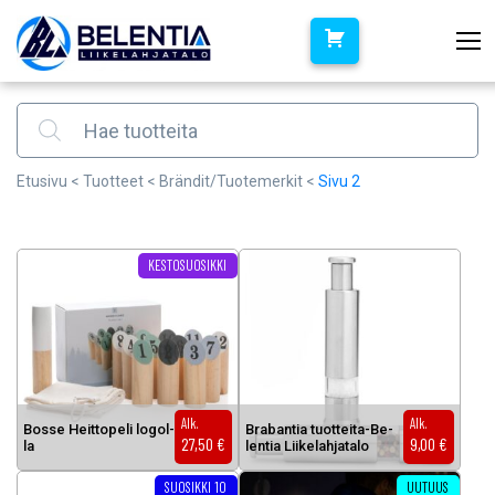
Products search
Etusivu
<
Tuotteet
<
Brändit/Tuotemerkit
<
Sivu 2
KESTOSUOSIKKI
Alk.
Alk.
Bos­se Heit­to­pe­li lo­gol­
Bra­ban­tia tuot­tei­ta-Be­
27,50
€
9,00
€
la
len­tia Lii­ke­lah­ja­ta­lo
SUOSIKKI 10
UUTUUS