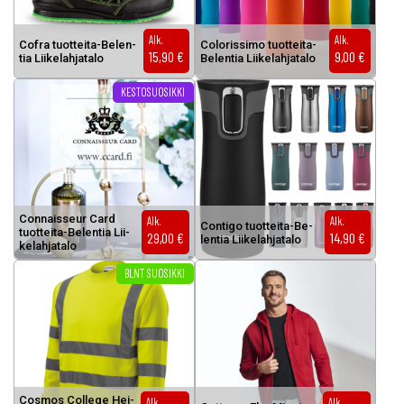
Alk.
Alk.
Cof­ra tuot­tei­ta-Be­len­
Co­lo­ris­si­mo tuot­tei­ta-
15,90
€
9,00
€
tia Lii­ke­lah­ja­ta­lo
Be­len­tia Lii­ke­lah­ja­ta­lo
KESTOSUOSIKKI
Con­nais­seur Card
Alk.
Alk.
Con­ti­go tuot­tei­ta-Be­
tuot­tei­ta-Be­len­tia Lii­
29,00
€
14,90
€
len­tia Lii­ke­lah­ja­ta­lo
ke­lah­ja­ta­lo
Tällä tuotteella on useampi muunnelma. Voit tehdä valinnat tuottee
Tällä tuotteella on useampi muunnel
BLNT SUOSIKKI
Cos­mos Col­le­ge Hei­
Alk.
Alk.