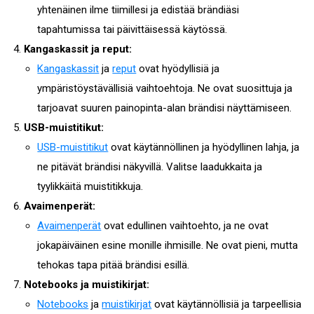
yhtenäinen ilme tiimillesi ja edistää brändiäsi
tapahtumissa tai päivittäisessä käytössä.
Kangaskassit ja reput:
Kangaskassit
ja
reput
ovat hyödyllisiä ja
ympäristöystävällisiä vaihtoehtoja. Ne ovat suosittuja ja
tarjoavat suuren painopinta-alan brändisi näyttämiseen.
USB-muistitikut:
USB-muistitikut
ovat käytännöllinen ja hyödyllinen lahja, ja
ne pitävät brändisi näkyvillä. Valitse laadukkaita ja
tyylikkäitä muistitikkuja.
Avaimenperät:
Avaimenperät
ovat edullinen vaihtoehto, ja ne ovat
jokapäiväinen esine monille ihmisille. Ne ovat pieni, mutta
tehokas tapa pitää brändisi esillä.
Notebooks ja muistikirjat:
Notebooks
ja
muistikirjat
ovat käytännöllisiä ja tarpeellisia