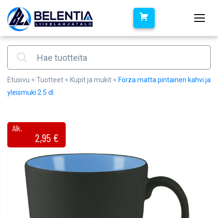
Products search
Etusivu
<
Tuotteet
<
Kupit ja mukit
<
Forza matta pintainen kahvi ja
yleismuki 2.5 dl
Alk.
2,95
€