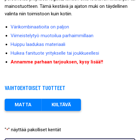
mainostuotteen. Tämä kestävä ja ajaton muki on täydellinen
valinta niin toimistoon kuin kotiin.
Värikombinaatioita on paljon
Viimeistelytyö muotoilua parhaimmillaan
Huippu laadukas materiaali
Huikea fanituote yritykselle tai joukkueellesi
Annamme parhaan tarjouksen, kysy lisää!!
VAIHTOEHTOISET TUOTTEET
MATTA
KIILTÄVÄ
"
" näyttää pakolliset kentät
*